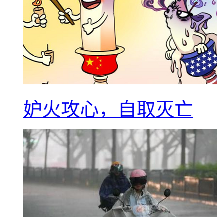
妒火攻心，自取灭亡