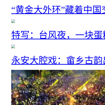
“黄金大外环”藏着中
特写：台风夜，一块蛋
永安大腔戏：畲乡古韵