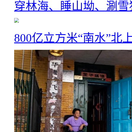
穿林海、睡山坳、涮雪
800亿立方米“南水”北