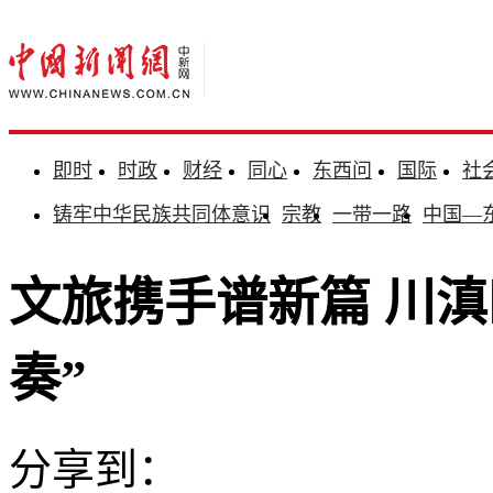
即时
时政
财经
同心
东西问
国际
社
铸牢中华民族共同体意识
宗教
一带一路
中国—
文旅携手谱新篇 川
奏”
分享到：