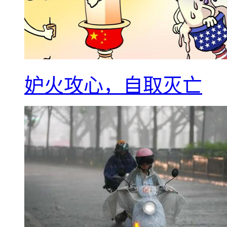
妒火攻心，自取灭亡