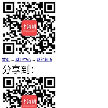
首页
→
财经中心
→
财经频道
分享到：