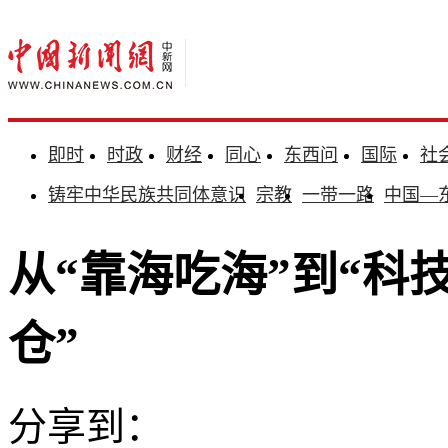
即时
时政
财经
同心
东西问
国际
社
铸牢中华民族共同体意识
宗教
一带一路
中国—
从“靠海吃海”到“科
仓”
分享到：