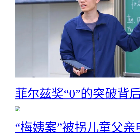
菲尔兹奖“0”的突破背
“梅姨案”被拐儿童父