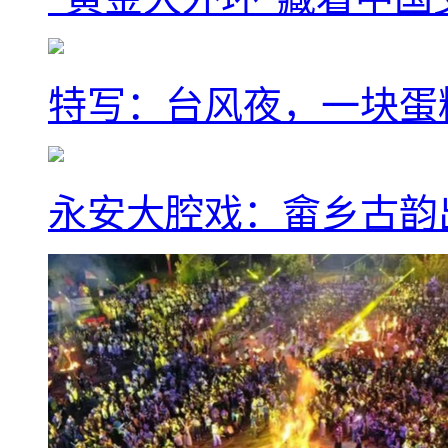
特写：台风夜，一块蛋
永安大腔戏：畲乡古韵