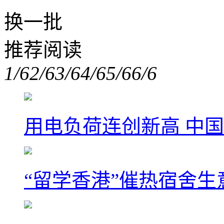
换一批
推荐阅读
1/6
2/6
3/6
4/6
5/6
6/6
用电负荷连创新高 中国
“留学香港”催热宿舍生