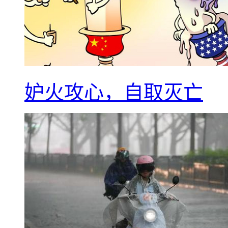
妒火攻心，自取灭亡