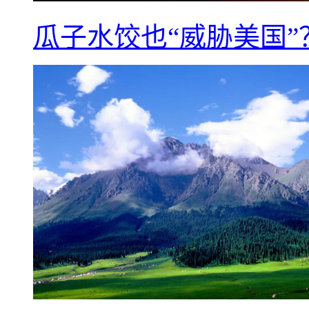
瓜子水饺也“威胁美国”