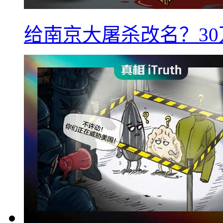
给南京大屠杀改名？3