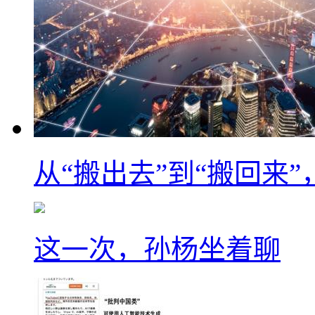
从“搬出去”到“搬回来
这一次，孙杨坐着聊