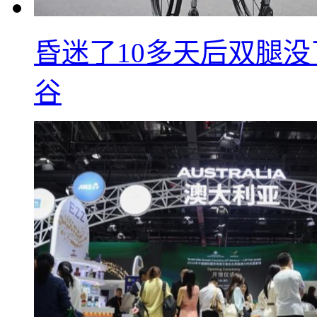
昏迷了10多天后双腿没
谷