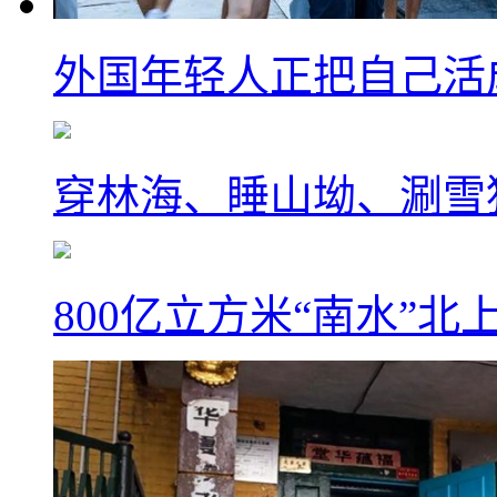
外国年轻人正把自己活成
穿林海、睡山坳、涮雪
800亿立方米“南水”北