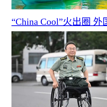
“China Cool”火