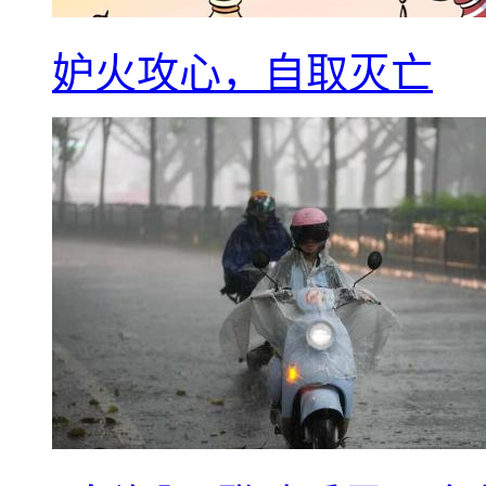
妒火攻心，自取灭亡