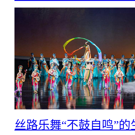
丝路乐舞“不鼓自鸣”