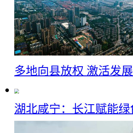
多地向县放权 激活发
湖北咸宁：长江赋能绿