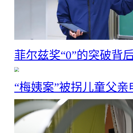
菲尔兹奖“0”的突破背
“梅姨案”被拐儿童父