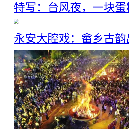
特写：台风夜，一块蛋
永安大腔戏：畲乡古韵