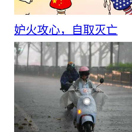
妒火攻心，自取灭亡