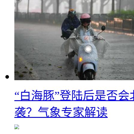
“白海豚”登陆后是否会
袭？气象专家解读