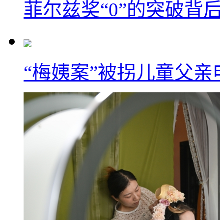
菲尔兹奖“0”的突破背
“梅姨案”被拐儿童父