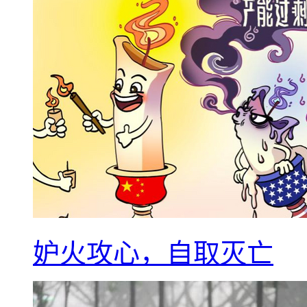
妒火攻心，自取灭亡