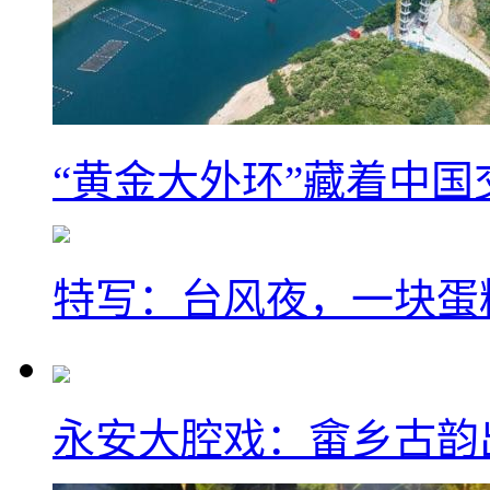
“黄金大外环”藏着中
特写：台风夜，一块蛋
永安大腔戏：畲乡古韵