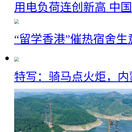
用电负荷连创新高 中国
“留学香港”催热宿舍生
特写：骑马点火炬，内