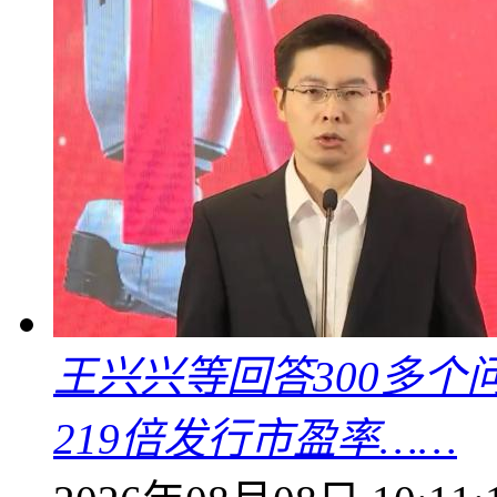
王兴兴等回答300多
219倍发行市盈率……