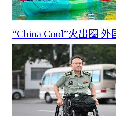
“China Cool”火