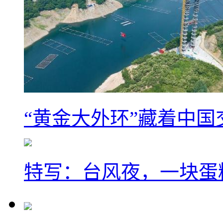
“黄金大外环”藏着中
特写：台风夜，一块蛋