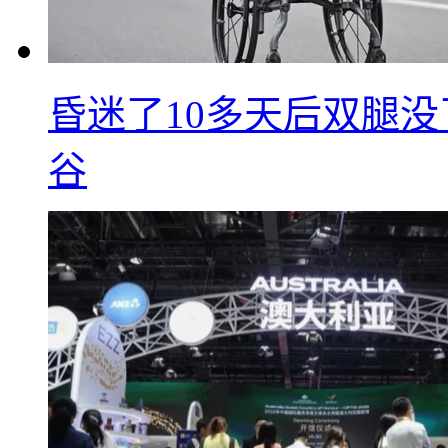
昏迷了10多天后双腿没
谷