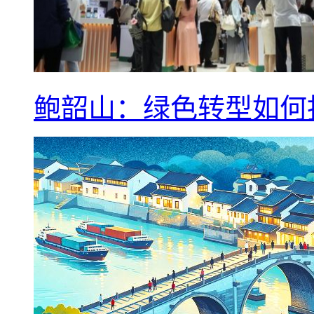
鲍韶山：绿色转型如何