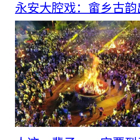
永安大腔戏：畲乡古韵