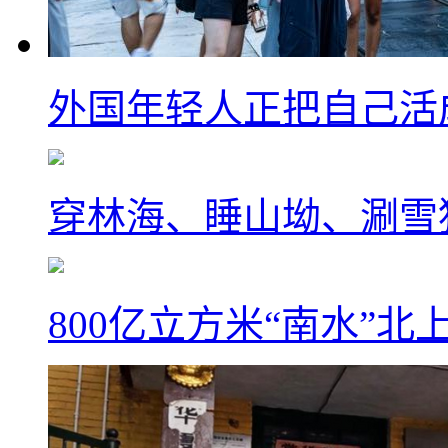
外国年轻人正把自己活成
穿林海、睡山坳、涮雪
800亿立方米“南水”北