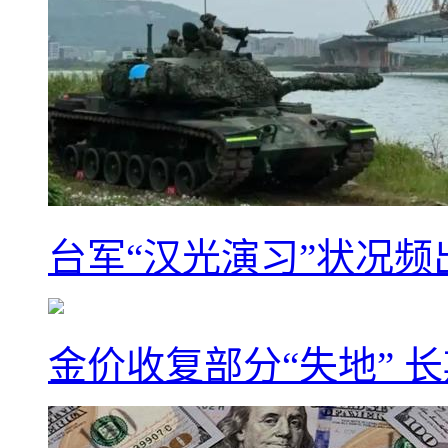
台军“汉光演习”状况频
金价收复部分“失地” 