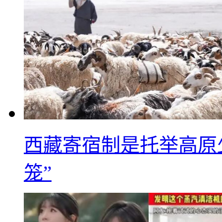
西藏寄宿制是托举高原
笼”