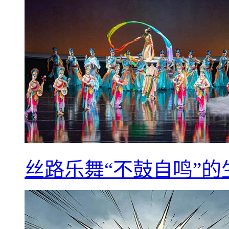
丝路乐舞“不鼓自鸣”