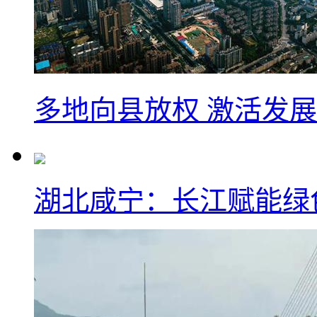
多地向县放权 激活发
湖北咸宁：长江赋能绿