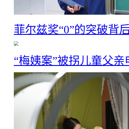
菲尔兹奖“0”的突破背
“梅姨案”被拐儿童父