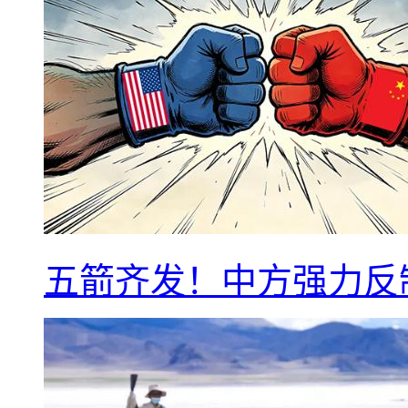
五箭齐发！中方强力反