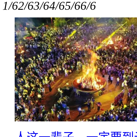
1/6
2/6
3/6
4/6
5/6
6/6