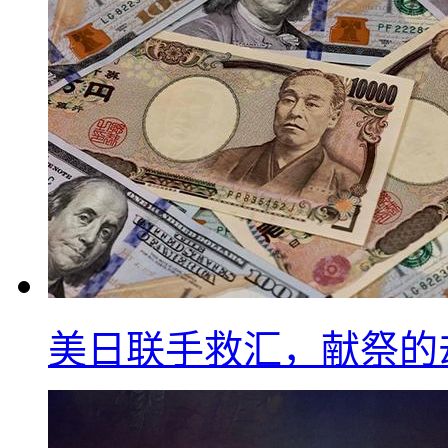
美日联手救汇，献祭的