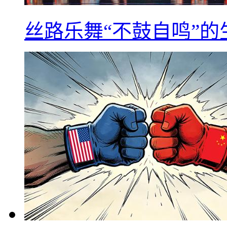
丝路乐舞“不鼓自鸣”