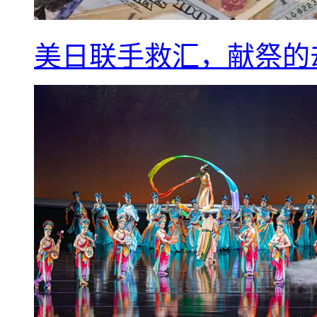
美日联手救汇，献祭的