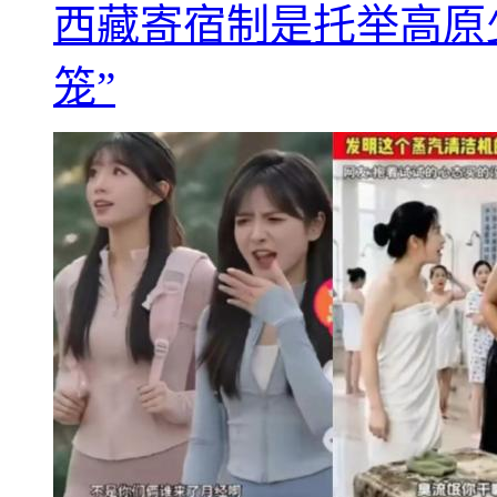
西藏寄宿制是托举高原
笼”