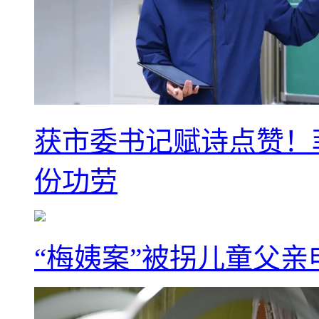
获市委书记赋诗点赞！
份功劳
“梅姨案”被拐儿童父