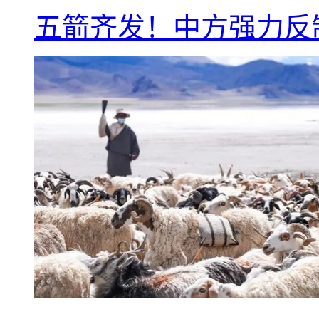
五箭齐发！中方强力反