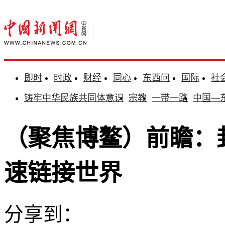
即时
时政
财经
同心
东西问
国际
社
铸牢中华民族共同体意识
宗教
一带一路
中国—
（聚焦博鳌）前瞻：
速链接世界
分享到：