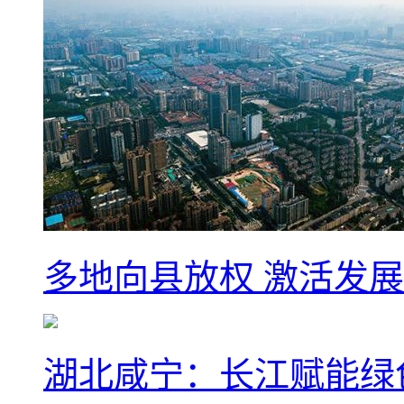
多地向县放权 激活发
湖北咸宁：长江赋能绿