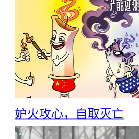
妒火攻心，自取灭亡