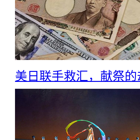
美日联手救汇，献祭的