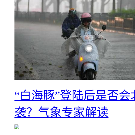
“白海豚”登陆后是否会
袭？气象专家解读