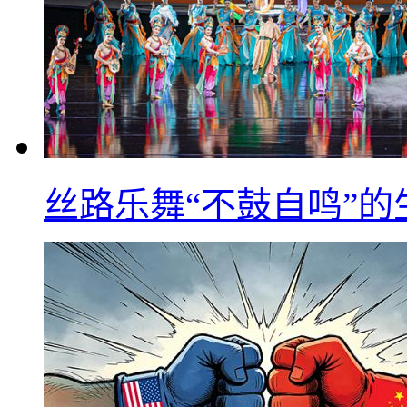
丝路乐舞“不鼓自鸣”