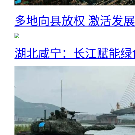
多地向县放权 激活发
湖北咸宁：长江赋能绿