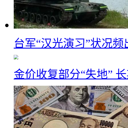
台军“汉光演习”状况频
金价收复部分“失地” 