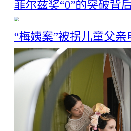
菲尔兹奖“0”的突破背
“梅姨案”被拐儿童父