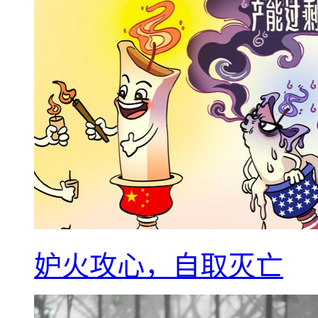
妒火攻心，自取灭亡