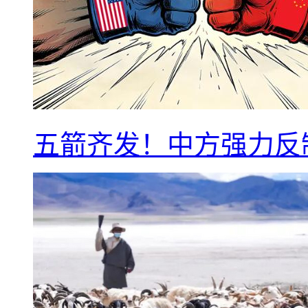
五箭齐发！中方强力反