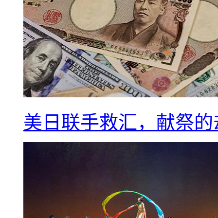
美日联手救汇，献祭的