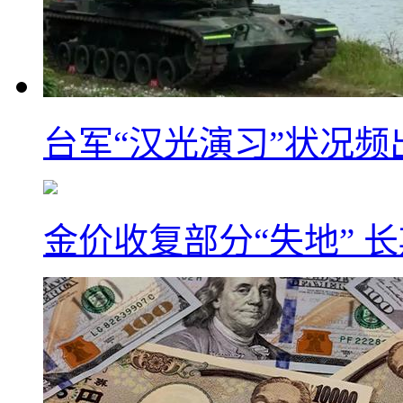
台军“汉光演习”状况频
金价收复部分“失地” 