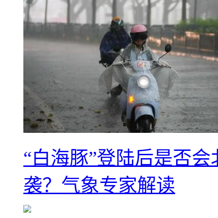
“白海豚”登陆后是否会
袭？气象专家解读