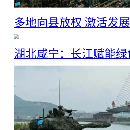
多地向县放权 激活发
湖北咸宁：长江赋能绿