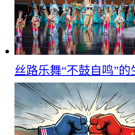
丝路乐舞“不鼓自鸣”