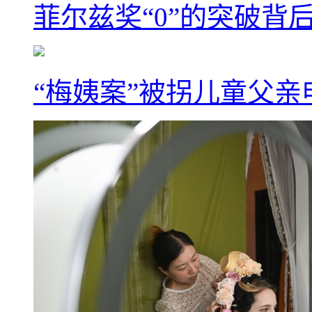
菲尔兹奖“0”的突破背
“梅姨案”被拐儿童父