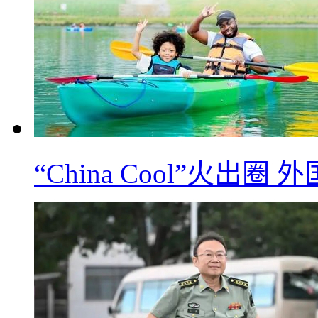
“China Cool”火