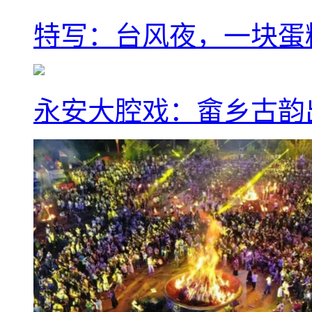
特写：台风夜，一块蛋
永安大腔戏：畲乡古韵