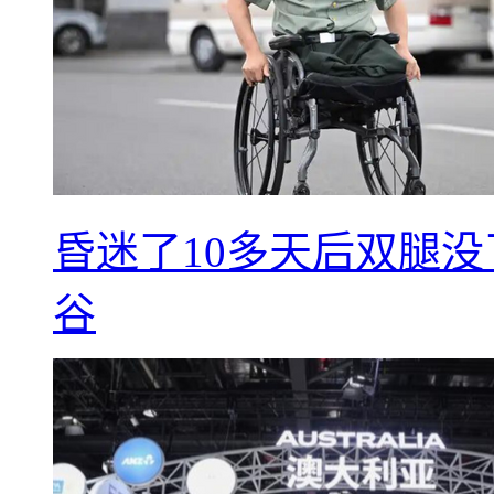
昏迷了10多天后双腿没
谷