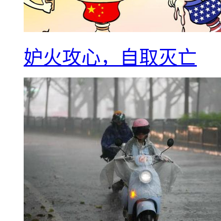
妒火攻心，自取灭亡