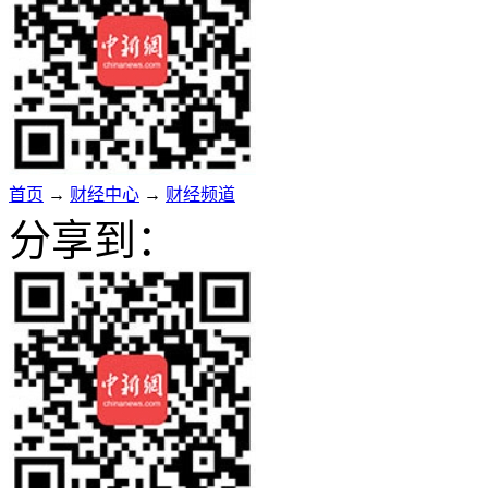
首页
→
财经中心
→
财经频道
分享到：