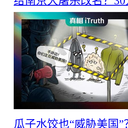
给南京大屠杀改名？3
瓜子水饺也“威胁美国”