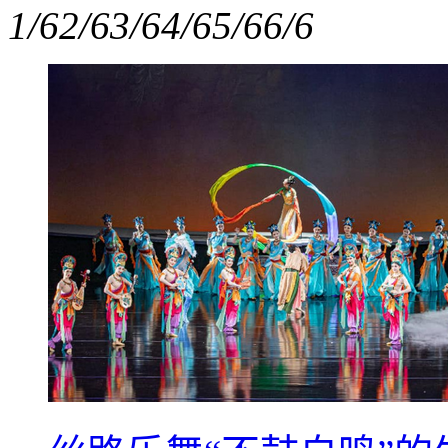
1/6
2/6
3/6
4/6
5/6
6/6