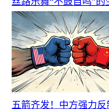
丝路乐舞“不鼓自鸣”
五箭齐发！中方强力反