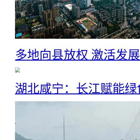
多地向县放权 激活发
湖北咸宁：长江赋能绿