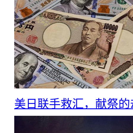
美日联手救汇，献祭的