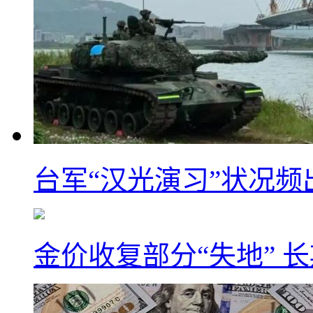
台军“汉光演习”状况频
金价收复部分“失地” 