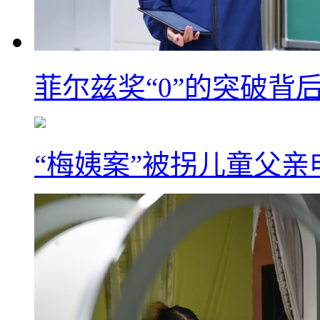
菲尔兹奖“0”的突破背
“梅姨案”被拐儿童父