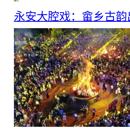
永安大腔戏：畲乡古韵