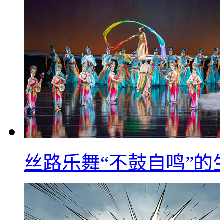
丝路乐舞“不鼓自鸣”