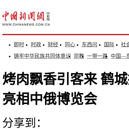
即时
时政
财经
同心
东西问
国际
社
铸牢中华民族共同体意识
宗教
一带一路
中国—
烤肉飘香引客来 鹤城
亮相中俄博览会
分享到：