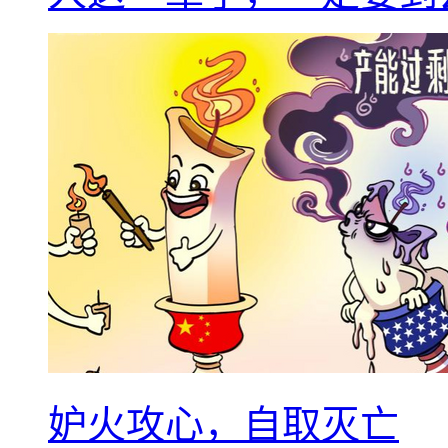
妒火攻心，自取灭亡