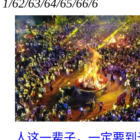
1/6
2/6
3/6
4/6
5/6
6/6
人这一辈子，一定要到