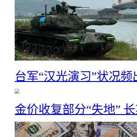
台军“汉光演习”状况频
金价收复部分“失地” 