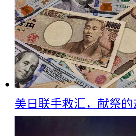
美日联手救汇，献祭的