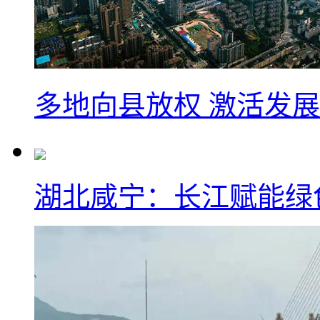
多地向县放权 激活发
湖北咸宁：长江赋能绿