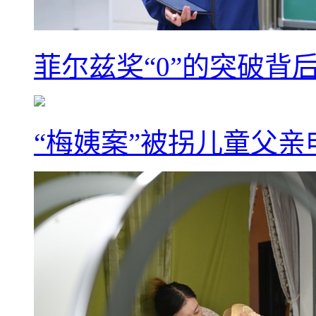
菲尔兹奖“0”的突破背
“梅姨案”被拐儿童父