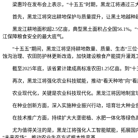
梁惠玲在发布会上表示，“十五五”时期，黑龙江将通过三大
首先，黑龙江将突出耕地保护与质量提升，让黑土地越种
黑龙江耕地面积超2.5亿亩，典型黑土面积占全国56.1%。“
江保障粮食安全的最大底气。
“十五五”期间，黑龙江将坚持耕地数量、质量、生态“三位
蚀沟治理、农田防护林更新改造，加快建设粮食产能提升灌溉
截至2025年底，该省累计建成高标准农田1.25亿亩。到
再次，黑龙江将强化农业科技赋能，推动“看天种地”向“看
农业现代化，关键是农业科技现代化。黑龙江将因地制宜培
在种业创新方面，深入实施种业振兴行动，培育壮大种业创
在技术推广方面，持续扩大大垄密植、水肥一体化等绿色高
尤为值得关注的是，黑龙江将强化人工智能赋能，拓展国内
“未来农场”，推动农业生产方式根本性变革。