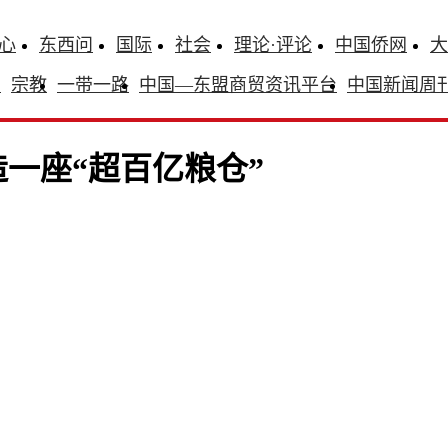
心
东西问
国际
社会
理论·评论
中国侨网
大
识
宗教
一带一路
中国—东盟商贸资讯平台
中国新闻周
一座“超百亿粮仓”