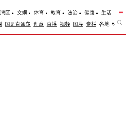
湾区
文娱
体育
教育
法治
健康
生活
刊
国是直通车
创意
直播
视频
图片
专栏
各地