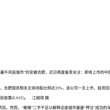
界冠以“最牛风投城市”的安徽合肥，近日再度备受关注：即将上市的
。
合肥国资相关主体持股比例达35%，该公司一旦上市，投资回
装置(EAST)。 江婉琪 摄
。然而，“敢赌”二字不足以解释这座城市屡屡“押注”成功的