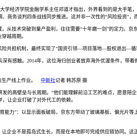
徽大学经济学院金融学系主任邓道才指出，外界看到的是大手笔
调、商务谈判四条战线同步推进。这并非一次性的“风险投资”，
，从技术突破到量产盈利，往往需要“十年磨一剑”的定力。京东
业穿越周期。
险共担机制，最终实现了“国资引领—项目落地—股权退出—循
有感触。2014年，这位海归创业者放弃海外优渥条件，带着
)组装生产线上作业。
中新社
记者 韩苏原 摄
的高壁垒与长周期。“他们能理解前沿工艺的难点，愿意陪企业
举，让企业打破了对外代工的依赖。
能力”：以显示面板破局，京东方带动了玻璃基板、偏光片等
企业不是孤岛式生长，而是在本地即可完成供应链协同。这正是“