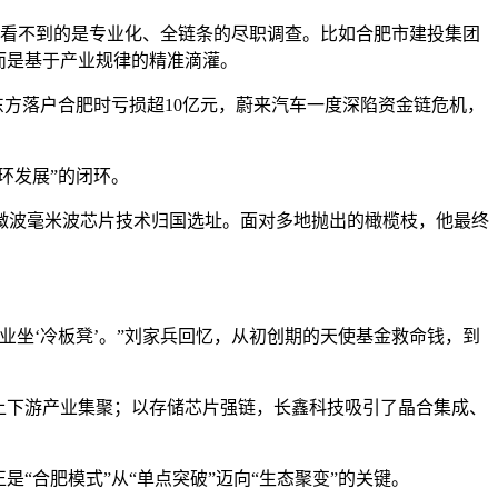
，看不到的是专业化、全链条的尽职调查。比如合肥市建投集团
而是基于产业规律的精准滴灌。
方落户合肥时亏损超10亿元，蔚来汽车一度深陷资金链危机，
环发展”的闭环。
微波毫米波芯片技术归国选址。面对多地抛出的橄榄枝，他最终
坐‘冷板凳’。”刘家兵回忆，从初创期的天使基金救命钱，到
上下游产业集聚；以存储芯片强链，长鑫科技吸引了晶合集成、
合肥模式”从“单点突破”迈向“生态聚变”的关键。