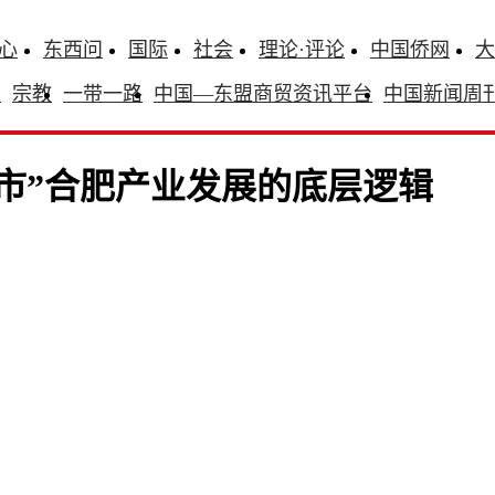
心
东西问
国际
社会
理论·评论
中国侨网
大
识
宗教
一带一路
中国—东盟商贸资讯平台
中国新闻周
市”合肥产业发展的底层逻辑