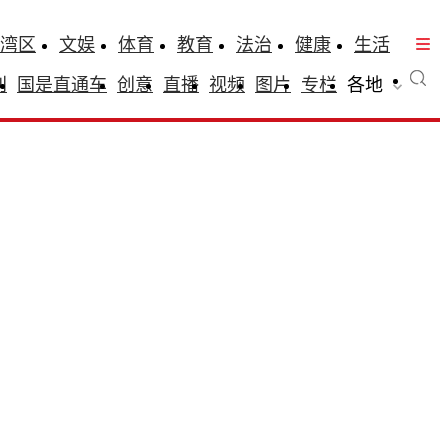
湾区
文娱
体育
教育
法治
健康
生活
刊
国是直通车
创意
直播
视频
图片
专栏
各地