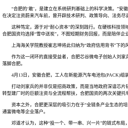
“合肥的‘敢’，是建立在系统研判基础上的科学决策。”安
在决定注资蔚来汽车前，曾开辟技术研判、政策导向、法务尽
这种笃定，源于对“耐心资本”的深刻践行。在硬核科技领域
合肥国资均选择“雪中送炭”，不图短期财务回报，而是陪伴企
上海海关学院教授崔志坤将此归纳为“政府信用背书”下的风
作为这一闭环的直接受益者，合肥芯谷微电子创始人刘家兵深
落脚合肥。
4月13日，安徽合肥，工人在新能源汽车电池包(PACK
打动刘家兵的并非仅是招商政策，而是当地政府深谙芯片研发
转型建厂时的巨额注资与全流程帮扶，合肥国资的两次关键托
资本之外，合肥更深层的吸引力在于“全链条产业生态的培育
通富微电等企业落户。
邓道才认为，这种“投一个、带一串、兴一片”的链式布局，让