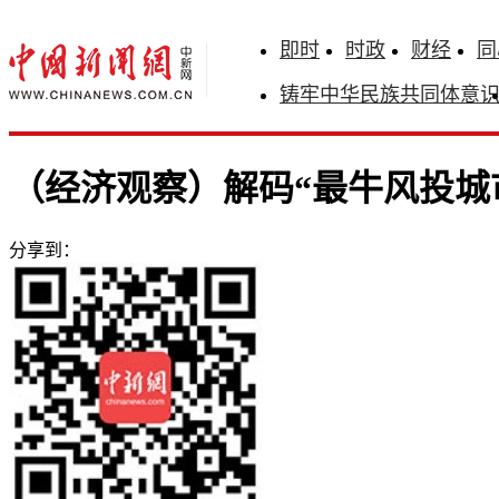
即时
时政
财经
同
铸牢中华民族共同体意
（经济观察）解码“最牛风投城
分享到：