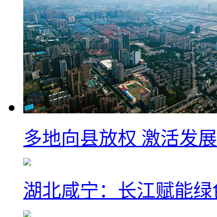
多地向县放权 激活发
湖北咸宁：长江赋能绿