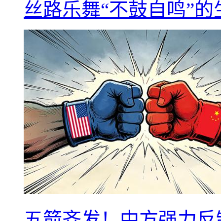
丝路乐舞“不鼓自鸣”
五箭齐发！中方强力反