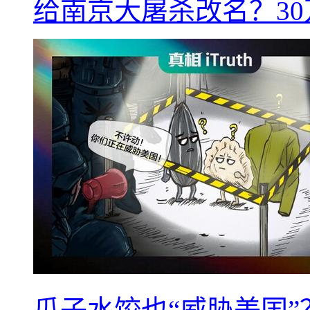
给南京大屠杀改名？3
瓜子水饺也“威胁美国”