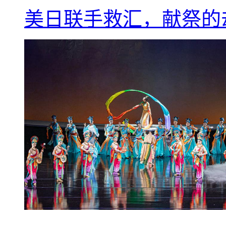
美日联手救汇，献祭的