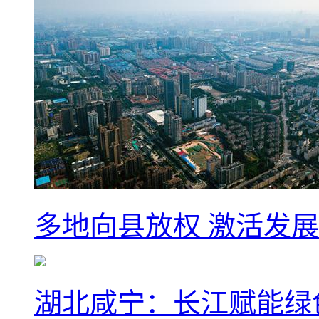
多地向县放权 激活发
湖北咸宁：长江赋能绿