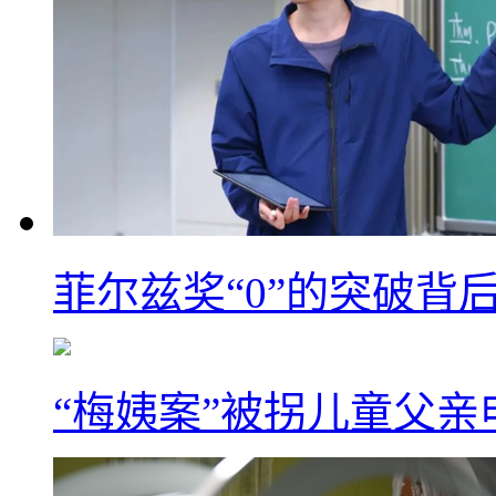
菲尔兹奖“0”的突破背
“梅姨案”被拐儿童父