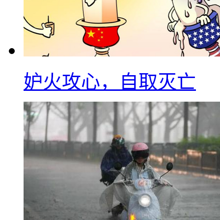
妒火攻心，自取灭亡