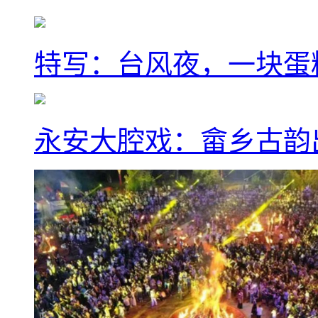
特写：台风夜，一块蛋
永安大腔戏：畲乡古韵