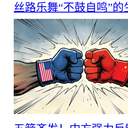
丝路乐舞“不鼓自鸣”