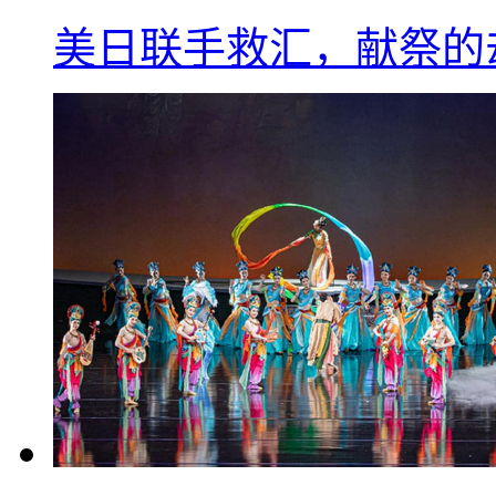
美日联手救汇，献祭的