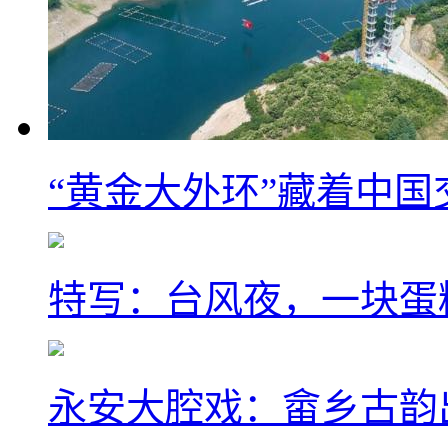
“黄金大外环”藏着中
特写：台风夜，一块蛋
永安大腔戏：畲乡古韵