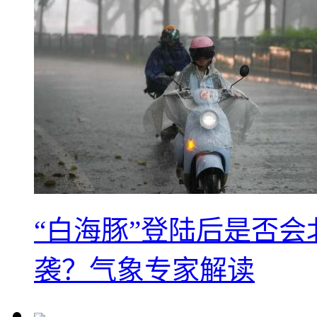
“白海豚”登陆后是否会
袭？气象专家解读