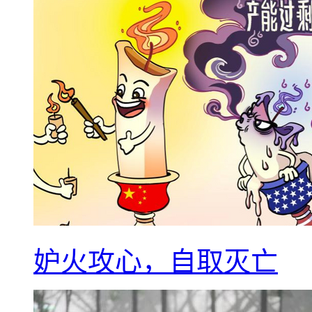
妒火攻心，自取灭亡