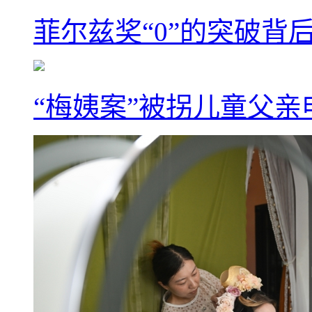
菲尔兹奖“0”的突破背
“梅姨案”被拐儿童父