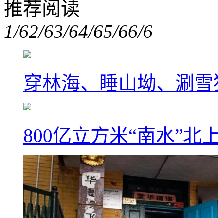
推荐阅读
1/6
2/6
3/6
4/6
5/6
6/6
穿林海、睡山坳、涮雪
800亿立方米“南水”北