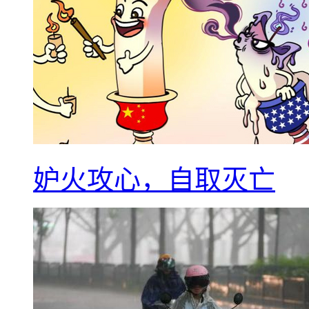
妒火攻心，自取灭亡