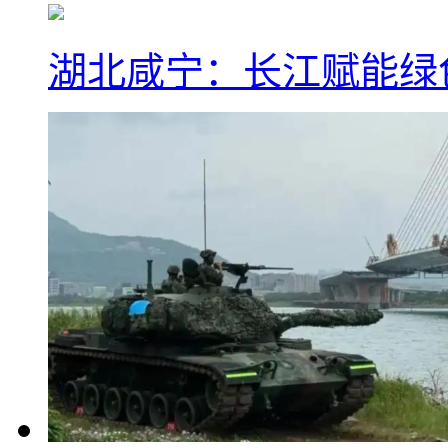
湖北咸宁：长江赋能绿