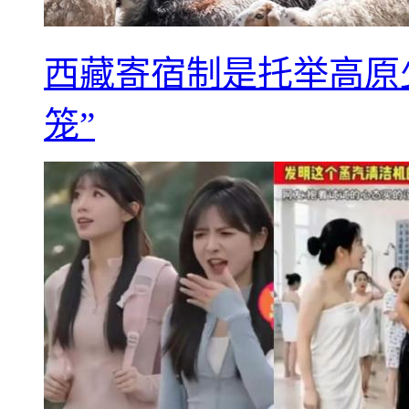
西藏寄宿制是托举高原
笼”