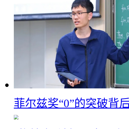
菲尔兹奖“0”的突破背