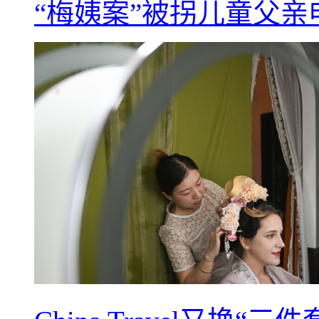
“梅姨案”被拐儿童父