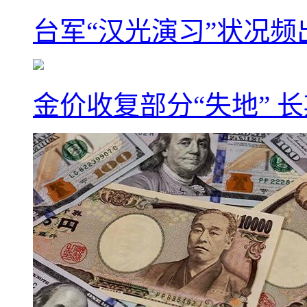
台军“汉光演习”状况频
金价收复部分“失地” 