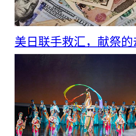
美日联手救汇，献祭的