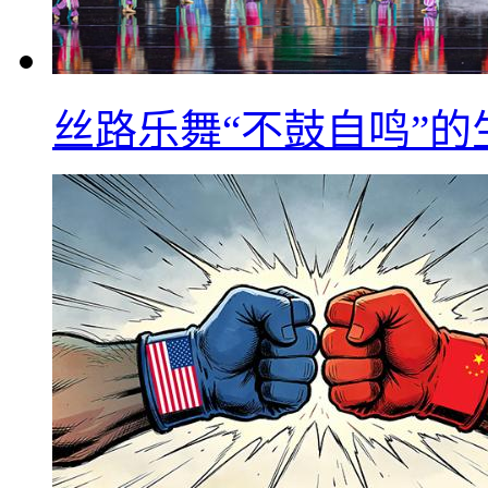
丝路乐舞“不鼓自鸣”