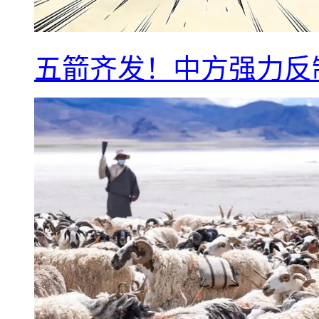
五箭齐发！中方强力反