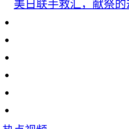
美日联手救汇，献祭的