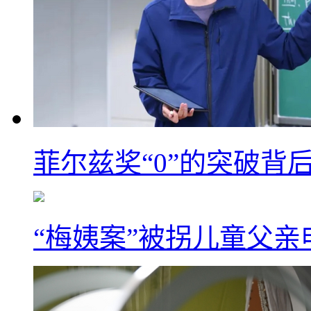
菲尔兹奖“0”的突破背
“梅姨案”被拐儿童父