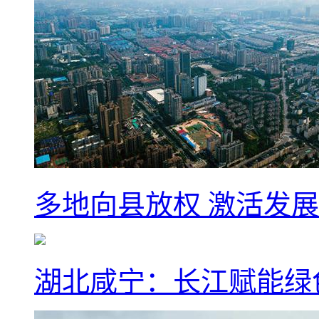
多地向县放权 激活发
湖北咸宁：长江赋能绿