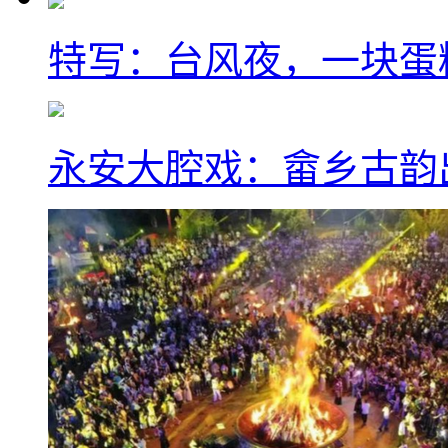
特写：台风夜，一块蛋
永安大腔戏：畲乡古韵