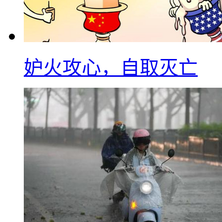
妒火攻心，自取灭亡