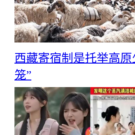
西藏寄宿制是托举高原
笼”