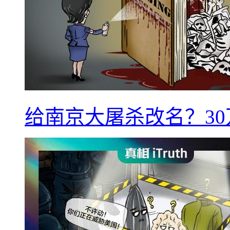
给南京大屠杀改名？3