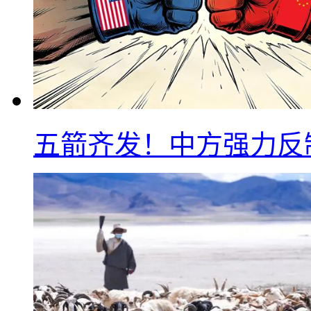
五箭齐发！中方强力反