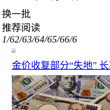
换一批
推荐阅读
1/6
2/6
3/6
4/6
5/6
6/6
金价收复部分“失地” 