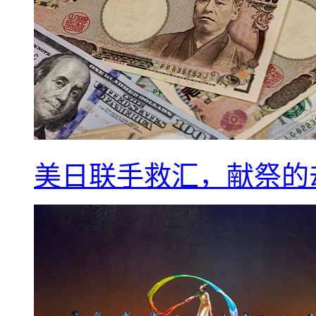
美日联手救汇，献祭的