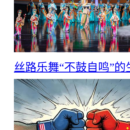
丝路乐舞“不鼓自鸣”