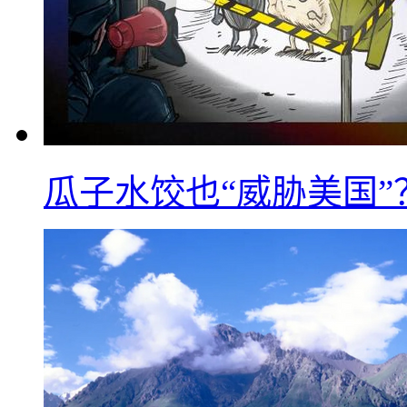
瓜子水饺也“威胁美国”