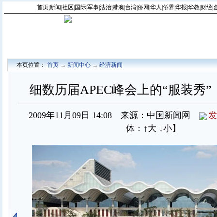
首页
|
新闻
|
社区
|
国际
|
军事
|
法治
|
港澳
|
台湾
|
侨网
|
华人
|
侨界
|
华报
|
华教
|
财经
|
本页位置：
首页
→
新闻中心
→
经济新闻
细数历届APEC峰会上的“服装秀”（
2009年11月09日 14:08 来源：中国新闻网
发
体：
↑大
↓小
】