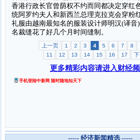
香港行政长官曾荫权不约而同都决定穿红
统阿罗约夫人和新西兰总理克拉克会穿粉
礼服由越南最知名的服装设计师明汉(译音)
名裁缝花了好几个月时间缝制。
上一页
1
2
3
4
5
6
7
8
11
12
13
14
15
16
17
下
更多精彩内容请进入财经频
手机登陆中新网 随时随地知天下
----- 经济新闻精选 -----