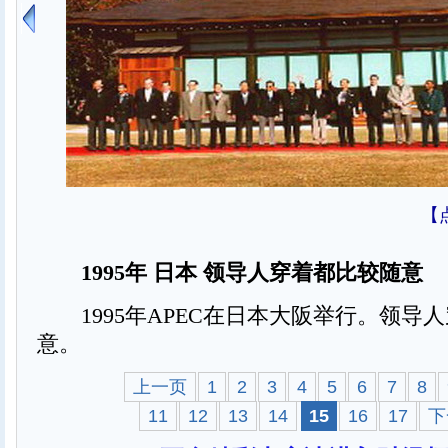
【
1995年 日本 领导人穿着都比较随意
1995年APEC在日本大阪举行。领导
意。
上一页
1
2
3
4
5
6
7
8
11
12
13
14
15
16
17
下