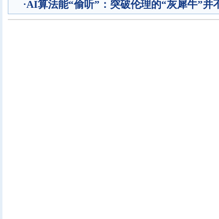
·
AI算法能“偷听”：突破伦理的“灰犀牛”并