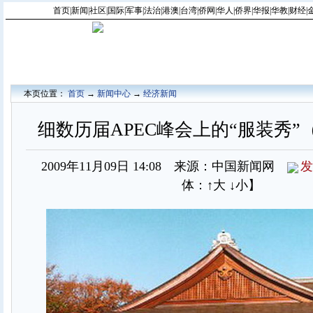
首页
|
新闻
|
社区
|
国际
|
军事
|
法治
|
港澳
|
台湾
|
侨网
|
华人
|
侨界
|
华报
|
华教
|
财经
|
本页位置：
首页
→
新闻中心
→
经济新闻
细数历届APEC峰会上的“服装秀”（
2009年11月09日 14:08 来源：中国新闻网
发
体：
↑大
↓小
】