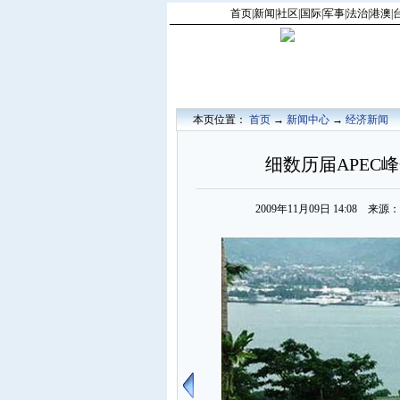
首页
|
新闻
|
社区
|
国际
|
军事
|
法治
|
港澳
|
本页位置：
首页
→
新闻中心
→
经济新闻
细数历届APEC峰
2009年11月09日 14:08 