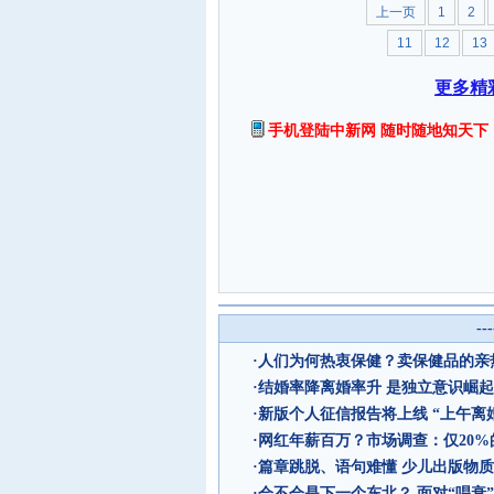
上一页
1
2
11
12
13
更多精
手机登陆中新网 随时随地知天下
--
·
人们为何热衷保健？卖保健品的亲
·
结婚率降离婚率升 是独立意识崛
·
新版个人征信报告将上线 “上午离
·
网红年薪百万？市场调查：仅20
·
篇章跳脱、语句难懂 少儿出版物
·
会不会是下一个东北？ 面对“唱衰