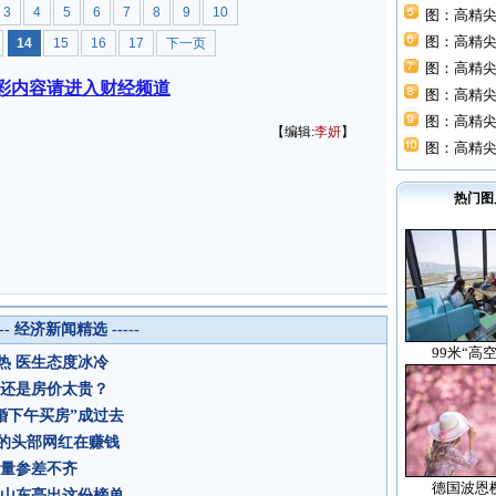
3
4
5
6
7
8
9
10
图：高精尖
图：高精尖
14
15
16
17
下一页
图：高精尖
彩内容请进入财经频道
图：高精尖
图：高精尖
【编辑:
李妍
】
图：高精尖
热门图
--- 经济新闻精选 -----
99米“高
热 医生态度冰冷
起还是房价太贵？
婚下午买房”成过去
%的头部网红在赚钱
质量参差不齐
德国波恩
”山东亮出这份榜单