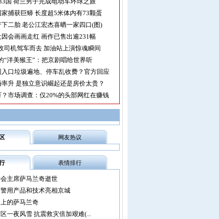
33国 荷兰男子完成电动车环球之旅
家捕获巨蟒 长度超5米体内有73颗蛋
下二胎 老公江宏杰喜晒一家四口(图)
因会画画走红 画作已售出逾231幅
收司机驾车而去 加油站上演惊魂瞬间
的“洋美猴王”：把京剧唱给世界听
园入口垃圾遍地、停车乱收费？官方回应
率升 是独立意识崛起还是房价太贵？
？市场调查：仅20%的头部网红在赚钱
区
网友热议
行
表情排行
委会主席萨马兰奇逝世
尖警用产品和技术亮相京城
会上的萨马兰奇
区一夜风雪 抗震救灾倍加艰难(...