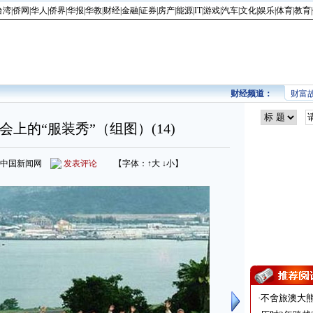
台湾
|
侨网
|
华人
|
侨界
|
华报
|
华教
|
财经
|
金融
|
证券
|
房产
|
能源
|
IT
|
游戏
|
汽车
|
文化
|
娱乐
|
体育
|
教育
|
财经频道：
财富
会上的“服装秀”（组图）(14)
来源：中国新闻网
发表评论
【字体：
↑大
↓小
】
·
不舍旅澳大