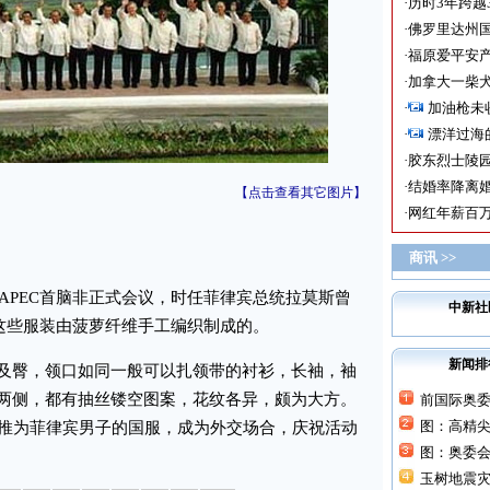
·
历时3年跨越
·
佛罗里达州国
·
福原爱平安产
·
加拿大一柴犬
·
加油枪未
·
漂洋过海
·
胶东烈士陵
·
结婚率降离婚
【点击查看其它图片】
·
网红年薪百万
商讯 >>
APEC首脑非正式会议，时任菲律宾总统拉莫斯曾
中新社
，这些服装由菠萝纤维手工编织制成的。
新闻排
臀，领口如同一般可以扎领带的衬衫，长袖，袖
两侧，都有抽丝镂空图案，花纹各异，颇为大方。
前国际奥
图：高精
式推为菲律宾男子的国服，成为外交场合，庆祝活动
图：奥委
玉树地震灾