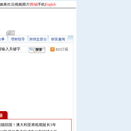
健康
|
生活
|
视频
|
图片
|
商城
|
手机
|
English
故事
理财指导
舆情监督台
财富趣闻
熊猫回国！澳大利亚将租期延长5年