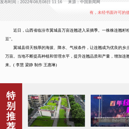
发布时间：2022年08月08日 11:16 来源：中国新闻网
有，未经书面许可的
近日，山西省临汾市翼城县万亩连翘进入采摘季。一株株连翘籽粒饱
豆”。
翼城县得天独厚的海拔、降水、气候条件，让连翘成为优良的乡土树
万亩。当地不断提高种植和管理水平，提升连翘品质和产量，增加连
来。( 李慧 梁静 制作 王惠琳)
探访华南虎野化基地
南宁遭遇60年来同
特
别
推
荐
成都一老旧小区楼顶变“共享
首届北京动画周启