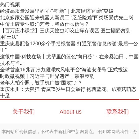
热门视频
经济高质量发展里的“心”与“新”｜北京经济“向新”突破
北京多家公园迎来机器人新员工 “乏脏险难”四类场景优先上岗
中传王牌专业取消艺考，释放什么信号？
【百万庄小课堂】三伏天蚊虫叮咬止痒存误区 医生提醒勿乱
用“土法”
重庆忠县配备1200余个手摇报警器 打通预警信息传递“最后一公
里”
这很中国·科技在场丨戈壁里的蓝色“向日葵”：在米桑油田，中国
技术与当...
全球首座16兆瓦张力腿浮式风电平台“海油安澜号”正式投运
时政微视频丨习近平与世界遗产：鼓浪琴韵
老年人拍个照，被手机广告“围攻”了？
重庆永川：大熊猫“青露”5岁生日会举行 抱西蓝花、趴蘑菇萌态
十足
关于我们
About us
联系我们
本网站所刊载信息，不代表中新社和中新网观点。 刊用本网站稿件，务