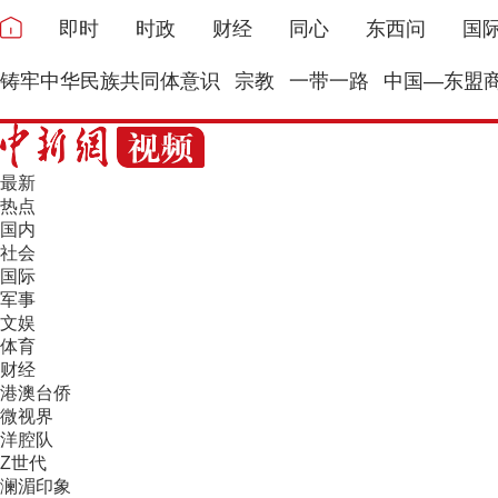
即时
时政
财经
同心
东西问
国
铸牢中华民族共同体意识
宗教
一带一路
中国—东盟
最新
热点
国内
社会
国际
军事
文娱
体育
财经
港澳台侨
微视界
洋腔队
Z世代
澜湄印象