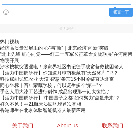
畅言一下
暂无评论
热门视频
经济高质量发展里的“心”与“新”｜北京经济“向新”突破
“北上先锋 红心向党——红二十五军长征革命文物联展”在河南博
物院开展
涉水搜救突遇漏电！张家界社区书记徒手破窗营救被困老人
【活力中国调研行】你知道月球南极藏有“天然冰库 ”吗？
科技赋能戈壁农业 大漠“智慧”番茄15小时冷链直达北京
同心坐标｜百年蒙藏学校，何以诞生多个“第一”？
手艺人用大漆工艺进行创作 成品出现那一刻太惊艳了
【活力中国调研行】“中国量子之都”如何聚力“点量未来”？
好久不见！神21航天员回地球首次亮相
香港师生在北京体验智能机器人最新应用
关于我们
About us
联系我们