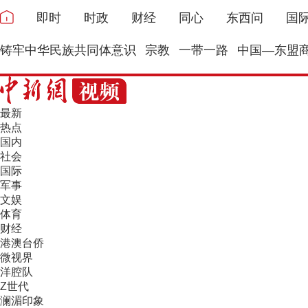
即时
时政
财经
同心
东西问
国
铸牢中华民族共同体意识
宗教
一带一路
中国—东盟
最新
热点
国内
社会
国际
军事
文娱
体育
财经
港澳台侨
微视界
洋腔队
Z世代
澜湄印象