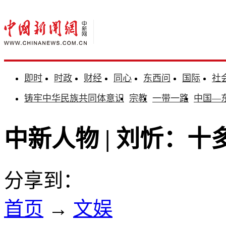
即时
时政
财经
同心
东西问
国际
社
铸牢中华民族共同体意识
宗教
一带一路
中国—
中新人物 | 刘忻：
分享到：
首页
→
文娱