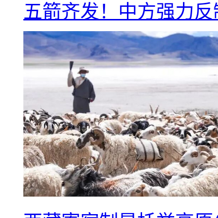
五箭齐发！中方强力反