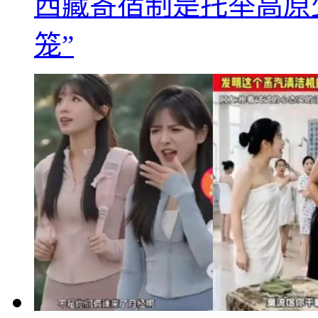
西藏寄宿制是托举高原
笼”