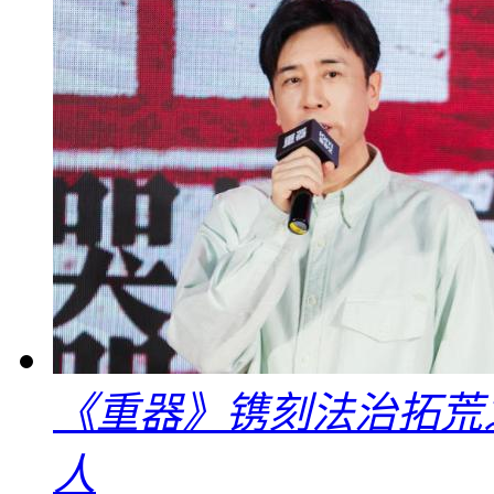
《重器》镌刻法治拓荒
人