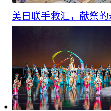
美日联手救汇，献祭的