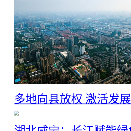
多地向县放权 激活发
湖北咸宁：长江赋能绿