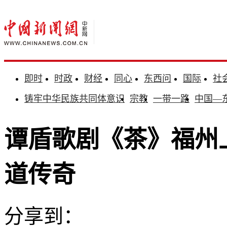
即时
时政
财经
同心
东西问
国际
社
铸牢中华民族共同体意识
宗教
一带一路
中国—
谭盾歌剧《茶》福州
道传奇
分享到：