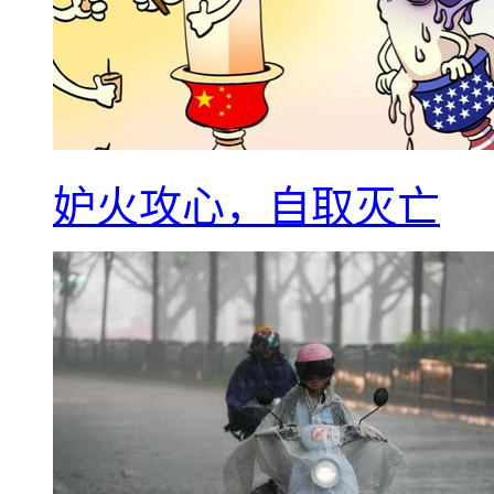
妒火攻心，自取灭亡