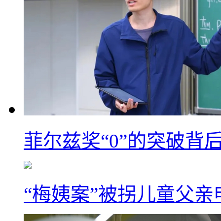
菲尔兹奖“0”的突破背
“梅姨案”被拐儿童父