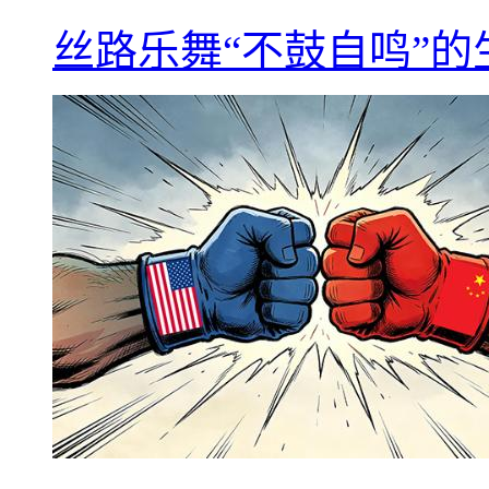
丝路乐舞“不鼓自鸣”