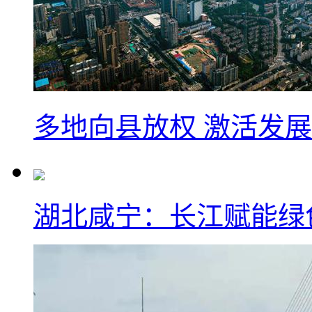
多地向县放权 激活发
湖北咸宁：长江赋能绿