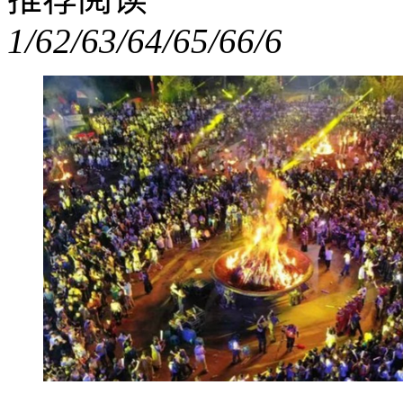
1/6
2/6
3/6
4/6
5/6
6/6