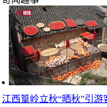
江西篁岭立秋“晒秋”引游