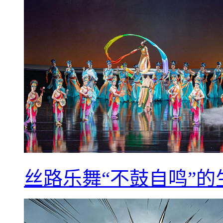
丝路乐舞“不鼓自鸣”