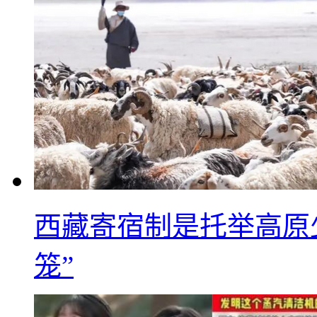
西藏寄宿制是托举高原
笼”