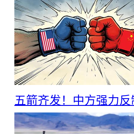
五箭齐发！中方强力反