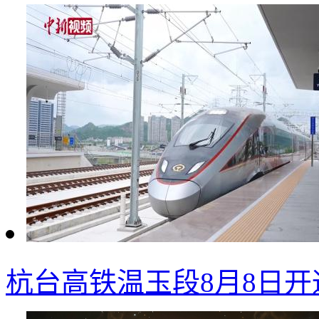
杭台高铁温玉段8月8日开