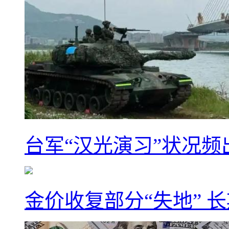
台军“汉光演习”状况频
金价收复部分“失地” 