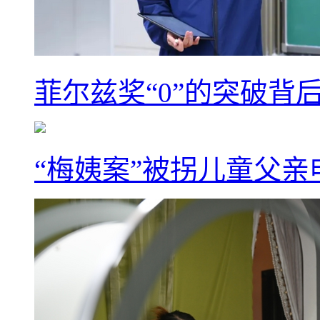
菲尔兹奖“0”的突破背
“梅姨案”被拐儿童父