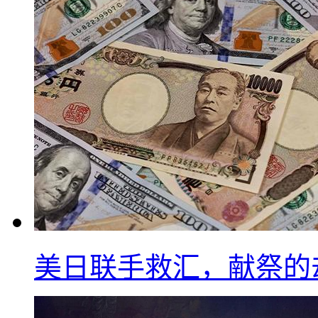
美日联手救汇，献祭的