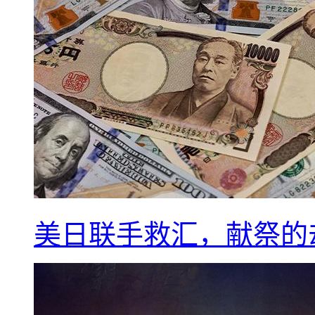
美日联手救汇，献祭的