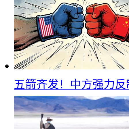
五箭齐发！中方强力反