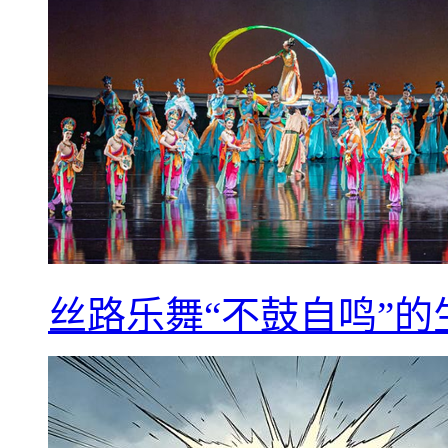
丝路乐舞“不鼓自鸣”