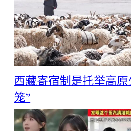
西藏寄宿制是托举高原
笼”