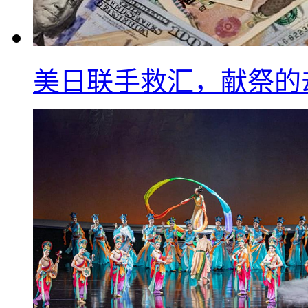
美日联手救汇，献祭的