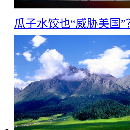
瓜子水饺也“威胁美国”