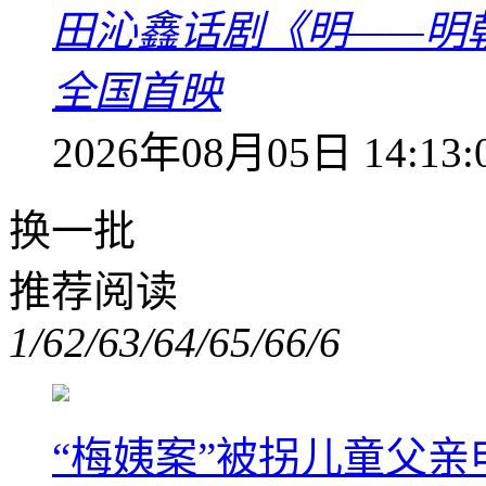
田沁鑫话剧《明——明
全国首映
2026年08月05日 14:13:
换一批
推荐阅读
1/6
2/6
3/6
4/6
5/6
6/6
“梅姨案”被拐儿童父