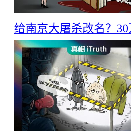
给南京大屠杀改名？3