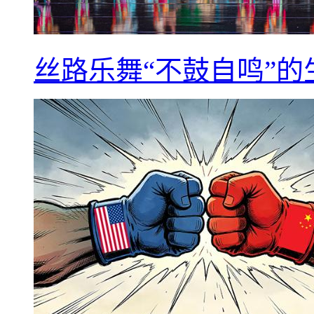
丝路乐舞“不鼓自鸣”