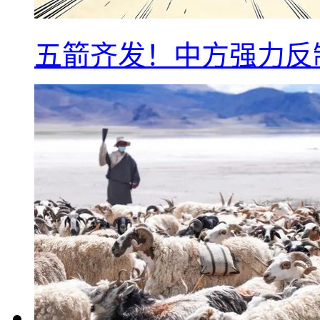
五箭齐发！中方强力反