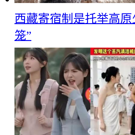
西藏寄宿制是托举高原
笼”