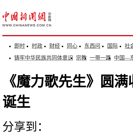
即时
时政
财经
同心
东西问
国际
社
铸牢中华民族共同体意识
宗教
一带一路
中国—
《魔力歌先生》圆满
诞生
分享到：