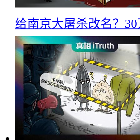
给南京大屠杀改名？3