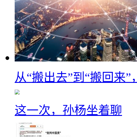
从“搬出去”到“搬回来
这一次，孙杨坐着聊