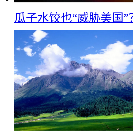
瓜子水饺也“威胁美国”