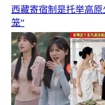
西藏寄宿制是托举高原
笼”