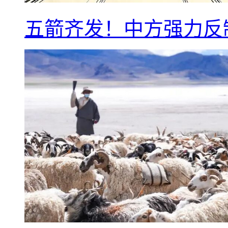
五箭齐发！中方强力反