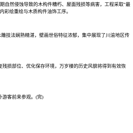
期自然侵蚀导致的木构件糟朽、屋面残损等病害，工程采取“最
楼内彩绘重绘与木质构件油饰工序。
木雕技法娴熟精湛，壁画世俗特征浓郁，集中展现了川渝地区传
残损部位、优化保存环境，万岁楼的历史风貌将得到有效恢
游客前来参观。(完)