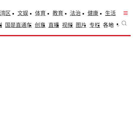
湾区
文娱
体育
教育
法治
健康
生活
刊
国是直通车
创意
直播
视频
图片
专栏
各地