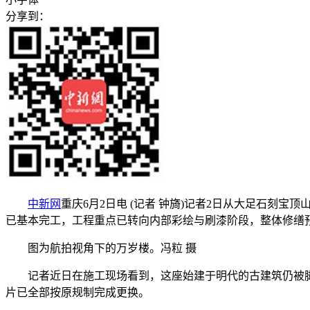
分享到：
中新网
重庆6月2日电 (记者 钟旖)记者2日从大足石
已基本完工，工程重点已转向内部彩绘与刷漆阶段，整体修缮预计
图为航拍视角下的万岁楼。冯粒 摄
记者近日在施工现场看到，这座始建于明代的古建筑仍被脚
片已全部按原规制完成更换。