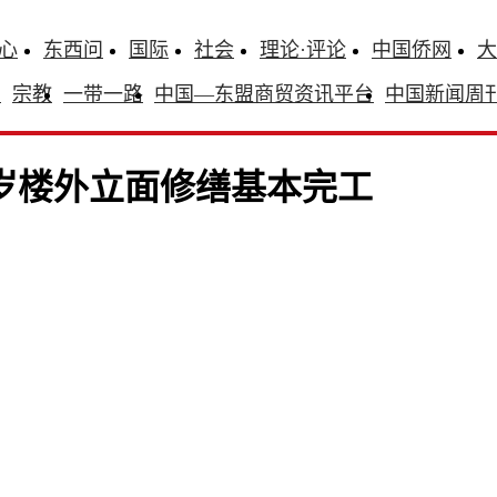
心
东西问
国际
社会
理论·评论
中国侨网
大
识
宗教
一带一路
中国—东盟商贸资讯平台
中国新闻周
岁楼外立面修缮基本完工