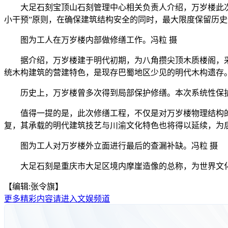
大足石刻宝顶山石刻管理中心相关负责人介绍，万岁楼此次保
小干预”原则，在确保建筑结构安全的同时，最大限度保留历
图为工人在万岁楼内部做修缮工作。冯粒 摄
据介绍，万岁楼建于明代初期，为八角攒尖顶木质楼阁，采用
统木构建筑的营建特色，是现存巴蜀地区少见的明代木构遗存
历史上，万岁楼曾多次得到局部保护修缮。本次系统性保护
值得一提的是，此次修缮工程，不仅是对万岁楼物理结构的
复，其承载的明代建筑技艺与川渝文化特色也将得以延续，为
图为工人对万岁楼外立面进行最后的查漏补缺。冯粒 摄
大足石刻是重庆市大足区境内摩崖造像的总称，为世界文化遗
【编辑:张令旗】
更多精彩内容请进入文娱频道