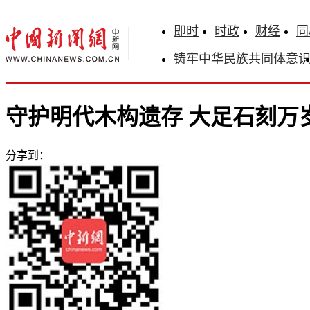
即时
时政
财经
同
铸牢中华民族共同体意
守护明代木构遗存 大足石刻万
分享到：