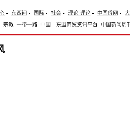
心
东西问
国际
社会
理论·评论
中国侨网
大
识
宗教
一带一路
中国—东盟商贸资讯平台
中国新闻周
风