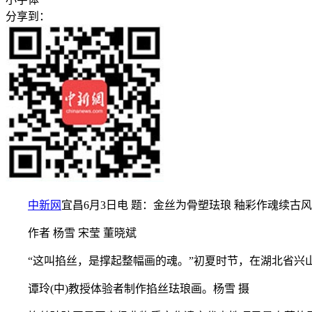
分享到：
中新网
宜昌6月3日电 题：金丝为骨塑珐琅 釉彩作魂续古风
作者 杨雪 宋莹 董晓斌
“这叫掐丝，是撑起整幅画的魂。”初夏时节，在湖北省兴山
谭玲(中)教授体验者制作掐丝珐琅画。杨雪 摄