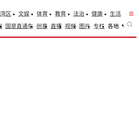
湾区
文娱
体育
教育
法治
健康
生活
刊
国是直通车
创意
直播
视频
图片
专栏
各地