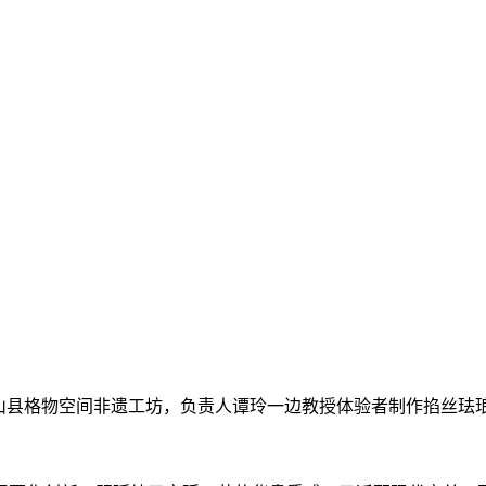
县格物空间非遗工坊，负责人谭玲一边教授体验者制作掐丝珐