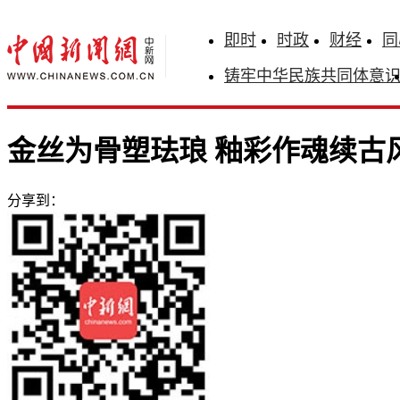
即时
时政
财经
同
铸牢中华民族共同体意
金丝为骨塑珐琅 釉彩作魂续古
分享到：