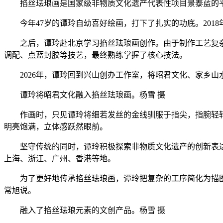
掐丝珐琅画是国家级非物质文化遗产代表性项目景泰蓝的平
今年47岁的谭玲自幼喜好绘画，打下了扎实的功底。201
之后，谭玲赴北京学习掐丝珐琅画创作。由于制作工艺复杂
调配、点蓝封胶等技艺，最终熟练掌握了核心技法。
2026年，谭玲回到兴山创办工作室，将昭君文化、家乡山水
谭玲将昭君文化融入掐丝珐琅画。杨雪 摄
作画时，只见谭玲将细若发丝的金线驯服于指尖，指腕轻转
明亮饱满，立体感跃然眼前。
坚守传统的同时，谭玲积极探索非物质文化遗产的创新表达，
上海、浙江、广州、香港等地。
为了更好地传承掐丝珐琅画，谭玲把复杂的工序简化为描图、
常旭说。
融入了掐丝珐琅元素的文创产品。杨雪 摄