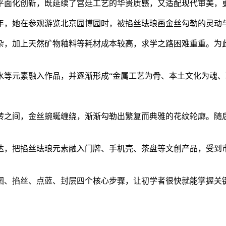
面化创新，既延续了宫廷工艺的华贵质感，又适配现代审美，
8年，她在参观游览北京园博园时，被掐丝珐琅画金丝勾勒的灵动
，加上天然矿物釉料等耗材成本较高，求学之路困难重重。为此
等元素融入作品，并逐渐形成“金属工艺为骨、本土文化为魂、现
之间，金丝蜿蜒缠绕，渐渐勾勒出繁复而典雅的花纹轮廓。随后
把掐丝珐琅元素融入门牌、手机壳、茶盘等文创产品，受到市
掐丝、点蓝、封层四个核心步骤，让初学者很快就能掌握关键技