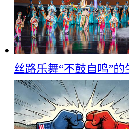
丝路乐舞“不鼓自鸣”