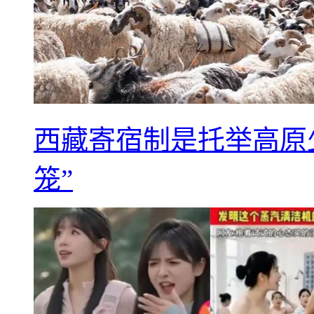
西藏寄宿制是托举高原
笼”