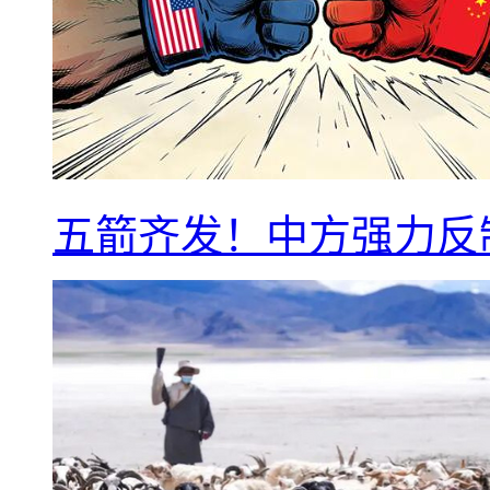
五箭齐发！中方强力反