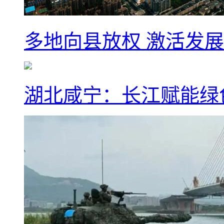
多地向县放权 激活发
湖北咸宁：长江赋能绿