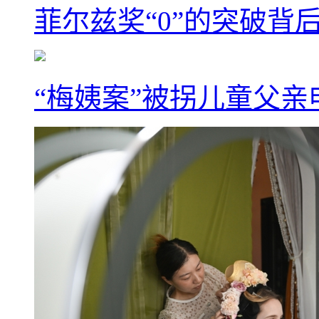
菲尔兹奖“0”的突破背
“梅姨案”被拐儿童父