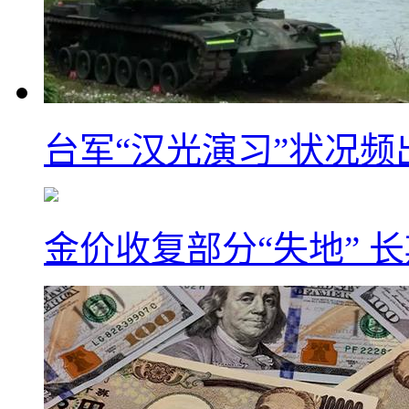
台军“汉光演习”状况频
金价收复部分“失地” 