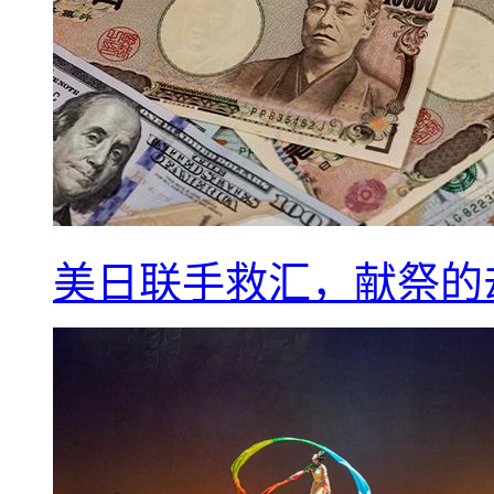
美日联手救汇，献祭的