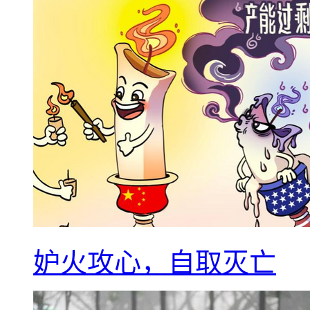
妒火攻心，自取灭亡