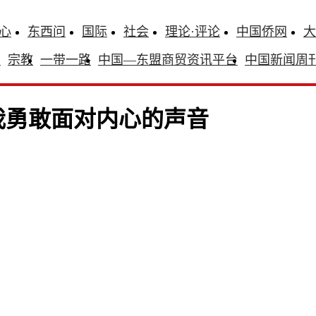
心
东西问
国际
社会
理论·评论
中国侨网
大
识
宗教
一带一路
中国—东盟商贸资讯平台
中国新闻周
我勇敢面对内心的声音