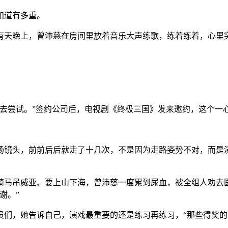
知道有多重。
天晚上，曾沛慈在房间里放着音乐大声练歌，练着练着，心里突
尝试。”签约公司后，电视剧《终极三国》发来邀约，这个一
镜头，前前后后就走了十几次，不是因为走路姿势不对，而是演
马吊威亚、要上山下海，曾沛慈一度累到尿血，被全组人劝去医
谢。”
，她告诉自己，演戏最重要的还是练习再练习，“那些得奖的