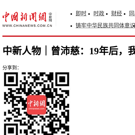
即时
时政
财经
同
铸牢中华民族共同体意
中新人物｜曾沛慈：19年后，
分享到：