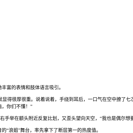
被她丰富的表情和肢体语言吸引。
得很厚很重。说着说着，手绕到耳后，一口气在空中撩了七次“
恼，你们不懂！”
右手举在额头附近反复比划，又歪头望向天空，“我也是偶尔想要
的“浪姐”舞台，率先拿下了断层第一的热度值。