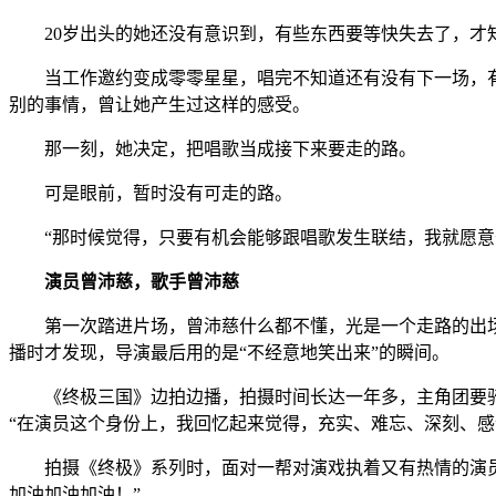
20岁出头的她还没有意识到，有些东西要等快失去了，才
当工作邀约变成零零星星，唱完不知道还有没有下一场，有
别的事情，曾让她产生过这样的感受。
那一刻，她决定，把唱歌当成接下来要走的路。
可是眼前，暂时没有可走的路。
“那时候觉得，只要有机会能够跟唱歌发生联结，我就愿意去
演员曾沛慈，歌手曾沛慈
第一次踏进片场，曾沛慈什么都不懂，光是一个走路的出场
播时才发现，导演最后用的是“不经意地笑出来”的瞬间。
《终极三国》边拍边播，拍摄时间长达一年多，主角团要骑
“在演员这个身份上，我回忆起来觉得，充实、难忘、深刻、感
拍摄《终极》系列时，面对一帮对演戏执着又有热情的演员们
加油加油加油！”