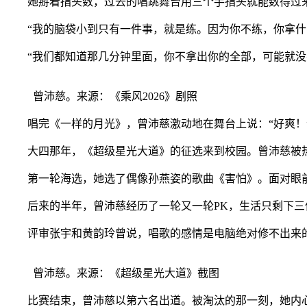
她掰着指头数，过去的唱跳舞台用三个手指头就能数得过来。
“我的脑袋小到只有一件事，就是练。因为你不练，你拿什
“我们都知道那几分钟里面，你不拿出你的全部，可能就没
曾沛慈。来源：《乘风2026》剧照
唱完《一样的月光》，曾沛慈激动地在舞台上说：“好爽！”
大四那年，《超级星光大道》的征选来到校园。曾沛慈被热爱
第一轮海选，她选了偶像孙燕姿的歌曲《害怕》。面对眼前
后来的半年，曾沛慈经历了一轮又一轮PK，生活只剩下三
评审张宇和黄韵玲曾说，唱歌的感情是电脑绝对修不出来的，
曾沛慈。来源：《超级星光大道》截图
比赛结束，曾沛慈以第六名出道。被淘汰的那一刻，她内心