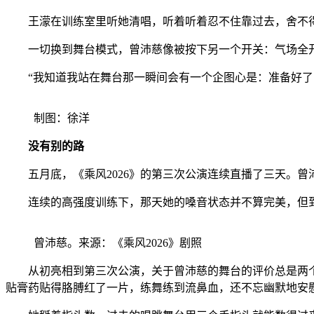
王濛在训练室里听她清唱，听着听着忍不住靠过去，舍不得接
一切换到舞台模式，曾沛慈像被按下另一个开关：气场全开
“我知道我站在舞台那一瞬间会有一个企图心是：准备好了
制图：徐洋
没有别的路
五月底，《乘风2026》的第三次公演连续直播了三天。曾
连续的高强度训练下，那天她的嗓音状态并不算完美，但到了
曾沛慈。来源：《乘风2026》剧照
从初亮相到第三次公演，关于曾沛慈的舞台的评价总是两个字
贴膏药贴得胳膊红了一片，练舞练到流鼻血，还不忘幽默地安慰