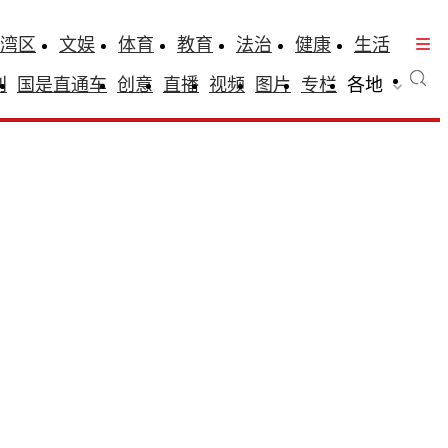
湾区
文娱
体育
教育
法治
健康
生活
刊
国是直通车
创意
直播
视频
图片
专栏
各地