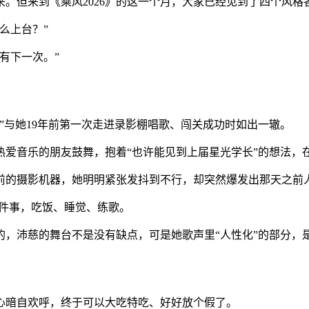
但来到《乘风2026》的这一个月，大家已经见到了四个风格
么上台？”
有下一次。”
与她19年前第一次走进录影棚唱歌、闯关成功时如出一辙。
音乐的朋友鼓舞，抱着“也许能见到上届星光学长”的想法，
的摄影机器，她明明紧张发抖到不行，却突然爆发出那天之前
件事，吃饭、睡觉、练歌。
沛慈的舞台不是没有缺点，可是她歌声里“人性化”的部分，
暗自欢呼，终于可以大吃特吃、好好放个假了。