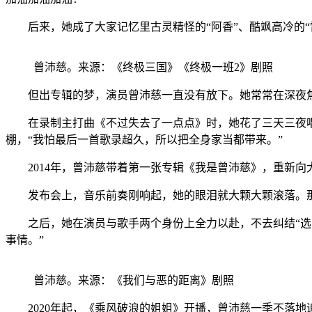
后来，她成了大家记忆里古灵精怪的“阿香”、酷飒高冷的“雷
曾沛慈。来源：《终极三国》《终极一班2》剧照
但出专辑的梦，演员曾沛慈一直没有放下。她常常在深夜焦
在录制主打曲《不过失去了一点点》时，她花了三天三夜唱
棚，“我怕最后一首歌录超久，所以把全身家当都带来。”
2014年，曾沛慈带着第一张专辑《我是曾沛慈》，重新向大
发布会上，音乐前奏刚响起，她的眼泪就大颗大颗滚落。那天
之后，她在演员与歌手两个身份上全力以赴，不去纠结“选哪
事情。”
曾沛慈。来源：《我们与恶的距离》剧照
2020年起，《乘风破浪的姐姐》开播，曾沛慈一季不落地