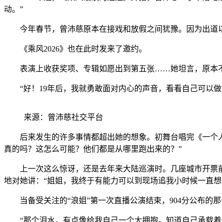
动。”
今年春节，曾沛慈原本在接戏和放假之间犹豫。因为出道以
《乘风2026》也在此时发来了邀约。
表演上收获奖项、专辑如愿出到第五张……她坦言，原本不
“好！19年后，我就勇敢面对内心的声音，看看自己可以做
来源：曾沛慈社交平台
后来发生的许多事情都超出她的想象。初舞台唱完《一个人想
真的吗？这怎么可能？他们都是从哪里跑出来的？”
上一次这么惊讶，还是去年来大陆巡演时。几座城市开票前
地对她讲：“姐姐，我终于有能力可以到现场追我小时候一直想
当备受关注的“浪姐”第一次直播公演结束，904分公布的
“那个泪水，有点像给我自己一个大拥抱。知道自己承载着这