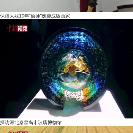
保洁大姐10年“偷师”逆袭成版画家
探访河北秦皇岛市玻璃博物馆