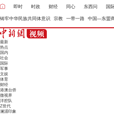
即时
时政
财经
同心
东西问
国
铸牢中华民族共同体意识
宗教
一带一路
中国—东盟
最新
热点
国内
社会
国际
军事
文娱
体育
财经
港澳台侨
微视界
洋腔队
Z世代
澜湄印象