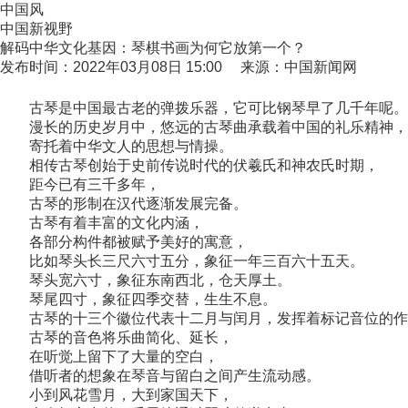
中国风
中国新视野
解码中华文化基因：琴棋书画为何它放第一个？
发布时间：2022年03月08日 15:00 来源：中国新闻网
古琴是中国最古老的弹拨乐器，它可比钢琴早了几千年呢。
漫长的历史岁月中，悠远的古琴曲承载着中国的礼乐精神，
寄托着中华文人的思想与情操。
相传古琴创始于史前传说时代的伏羲氏和神农氏时期，
距今已有三千多年，
古琴的形制在汉代逐渐发展完备。
古琴有着丰富的文化内涵，
各部分构件都被赋予美好的寓意，
比如琴头长三尺六寸五分，象征一年三百六十五天。
琴头宽六寸，象征东南西北，仓天厚土。
琴尾四寸，象征四季交替，生生不息。
古琴的十三个徽位代表十二月与闰月，发挥着标记音位的作
古琴的音色将乐曲简化、延长，
在听觉上留下了大量的空白，
借听者的想象在琴音与留白之间产生流动感。
小到风花雪月，大到家国天下，