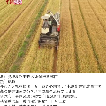
浙江婺城夏粮丰收 麦浪翻滚机械忙
热门视频
外籍匠人扎根松滋：五十载匠心制琴 让“小城造”吉他走向世界
高温伤害如何防范？科学防暑全流程要点速看
哈尔滨：暴雨袭城 消防部门紧急排水 疏散群众
萌翻香港岛！香港限定熊猫“叮叮车”上街