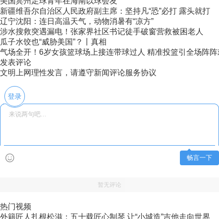
美国宾州足球青年在海南以球会友
新疆维吾尔自治区人民政府副主席：坚持凡“恐”必打 露头就打
辽宁沈阳：连日高温天气，动物消暑有“凉方”
涉水搜救突遇漏电！张家界社区书记徒手破窗营救被困老人
瓜子水饺也“威胁美国”？丨真相
气场全开！6岁女孩篮球场上接连带球过人 精准投篮引全场阵阵
发表评论
文明上网理性发言，请遵守新闻评论服务协议
登录
畅言一下
暂无评论
热门视频
外籍匠人扎根松滋：五十载匠心制琴 让“小城造”吉他走向世界