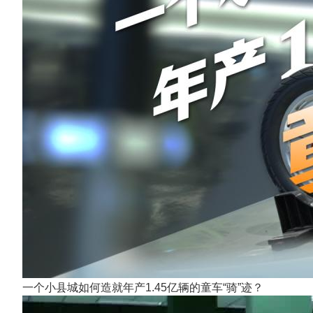
一个小县城如何造就年产1.45亿辆的童车“骑”迹？