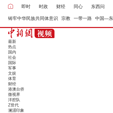
即时
时政
财经
同心
东西问
铸牢中华民族共同体意识
宗教
一带一路
中国—
最新
热点
国内
社会
国际
军事
文娱
体育
财经
港澳台侨
微视界
洋腔队
Z世代
澜湄印象