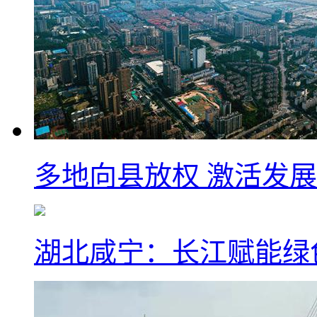
多地向县放权 激活发
湖北咸宁：长江赋能绿