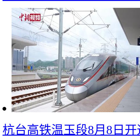
杭台高铁温玉段8月8日开