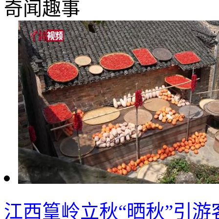
奇闻趣事
江西篁岭立秋“晒秋”引游