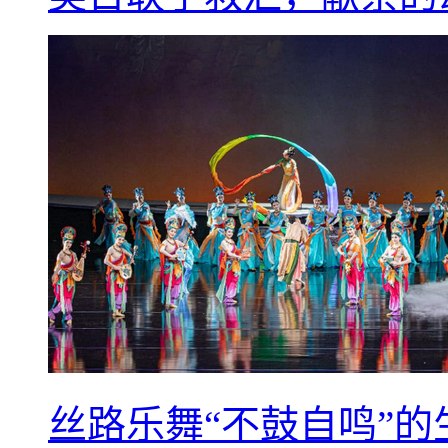
丝路乐舞“不鼓自鸣”