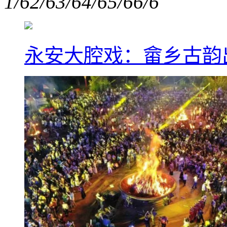
1/6
2/6
3/6
4/6
5/6
6/6
永安大腔戏：畲乡古韵