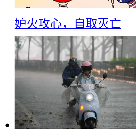
妒火攻心，自取灭亡