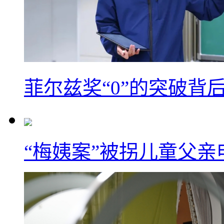
菲尔兹奖“0”的突破背
“梅姨案”被拐儿童父