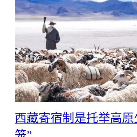
西藏寄宿制是托举高原
笼”