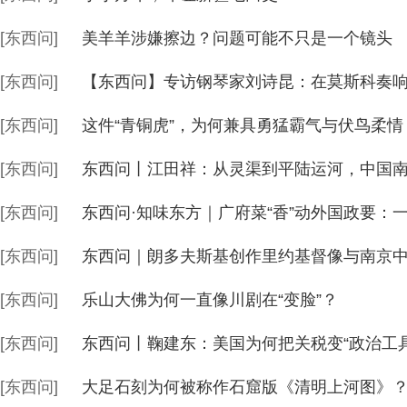
[东西问]
美羊羊涉嫌擦边？问题可能不只是一个镜头
[东西问]
【东西问】专访钢琴家刘诗昆：在莫斯科奏
[东西问]
这件“青铜虎”，为何兼具勇猛霸气与伏鸟柔情
[东西问]
东西问丨江田祥：从灵渠到平陆运河，中国
[东西问]
东西问·知味东方｜广府菜“香”动外国政要：
[东西问]
东西问｜朗多夫斯基创作里约基督像与南京中
[东西问]
乐山大佛为何一直像川剧在“变脸”？
[东西问]
东西问丨鞠建东：美国为何把关税变“政治工具
[东西问]
大足石刻为何被称作石窟版《清明上河图》