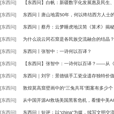
[东西问]
【东西问】白帆：新疆数字化发展惠及民生
[东西问]
东西问丨唐山地震50年，何以终结西方人士的
[东西问]
东西问｜蔡丹：云梦睡虎地汉简《算术》揭
[东西问]
为什么说云冈石窟是各民族交流融合的结晶
[东西问]
东西问丨张智中：一诗何以百译？
[东西问]
[东西问]
东西问｜刘宇：景德镇手工瓷业遗存独特价
[东西问]
敦煌莫高窟壁画中的“三兔共耳”图案有多少个
[东西问]
从中国开源AI救场美国黑客危机，看懂中美A
[东西问]
东西问｜短评：以“china”为媒，续写文明交