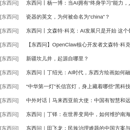
[东西问]
东西问丨杨一博：当AI拥有“终身学习”能力，
[东西问]
瓷器的英文，为何被命名为“china”？
[东西问]
东西问丨文森特·科克：AI发展只是开始 这
[东西问]
【东西问】OpenClaw核心开发者文森特·
[东西问]
新疆坎儿井，起源自哪里？
[东西问]
东西问丨丁绍光：AI时代，东西方绘画如何
[东西问]
“中华第一灯”长信宫灯，身上藏着哪些“黑科技
[东西问]
中外对话丨马来西亚前大使：中国有智慧和远
[东西问]
东西问｜丁铎：在世界变局中，如何维护南
[东西问]
东西问｜田飞龙：民族治理难题的中国方案