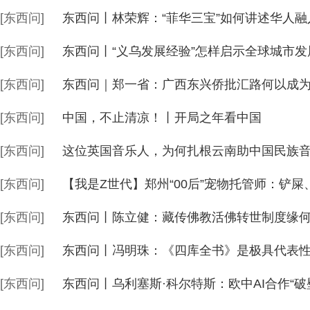
[东西问]
东西问丨林荣辉：“菲华三宝”如何讲述华人融
[东西问]
东西问丨“义乌发展经验”怎样启示全球城市发
[东西问]
东西问｜郑一省：广西东兴侨批汇路何以成为
[东西问]
中国，不止清凉！丨开局之年看中国
[东西问]
这位英国音乐人，为何扎根云南助中国民族
[东西问]
【我是Z世代】郑州“00后”宠物托管师：铲
[东西问]
东西问丨陈立健：藏传佛教活佛转世制度缘何
[东西问]
东西问丨冯明珠：《四库全书》是极具代表
[东西问]
东西问丨乌利塞斯·科尔特斯：欧中AI合作“破