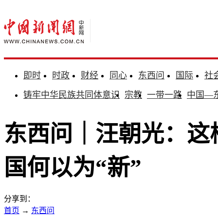
即时
时政
财经
同心
东西问
国际
社
铸牢中华民族共同体意识
宗教
一带一路
中国—
东西问｜汪朝光：这
国何以为“新”
分享到：
首页
→
东西问