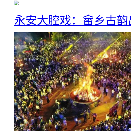
永安大腔戏：畲乡古韵