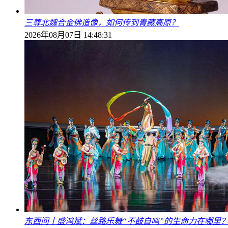
三尊北魏合金佛造像，如何传到青藏高原？
2026年08月07日 14:48:31
东西问丨盛鸿斌：丝路乐舞“不鼓自鸣”的生命力在哪里