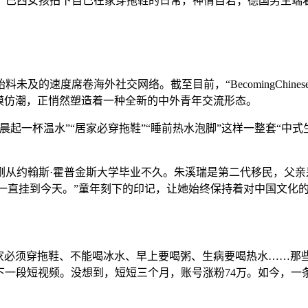
巴西女孩拍下自己在家穿拖鞋的日常，神情自若；德国男生端着
席卷海外社交网络。截至目前，“BecomingChinese”(成为中
”模仿潮，正悄然塑造着一种全新的中外青年交流形态。
一杯温水”“居家必穿拖鞋”“睡前热水泡脚”这样一整套“中式
从约翰斯·霍普金斯大学毕业不久。朱溪瑞是第二代移民，父亲
，一直挂到今天。”童年刻下的印记，让她始终保持着对中国文化
必须穿拖鞋、不能喝冰水、早上要喝粥、生病要喝热水……那些
一段短视频。没想到，短短三个月，账号涨粉74万。如今，一条以“B