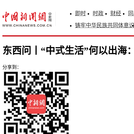
即时
时政
财经
同
铸牢中华民族共同体意
东西问丨“中式生活”何以出海
分享到：