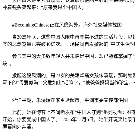
美国白人博主对着镜头，认真展示他刚煮好的苹果枸杞水；
冲着镜头笑起来：“原来我是个中国人。”
#BecomingChinese正在风靡海外。海外社交媒体截图
自2025年底，这些中国人眼中再寻常不过的生活片段，以始料未及的速度
签的总浏览量已突破40亿次。一场民间自发掀起的“中式生活
参与其中的大多数年轻人并未踏足中国，却已熟练掌握了“晨起
段”。
掀起这股风潮的，是23岁的美籍华裔女孩朱溪瑞，那时她刚
写下的“母爱似海”“父爱如山”毛笔字，“被爸爸妈妈当作珍宝
浙江平湖，朱溪瑞在家乡逛超市。平湖市委宣传部供图
此前，她在博客上不间断发布“中国人守则”系列视频：在家
开始，你要变成中国人了。”2025年12月6日，她半开玩笑地录下
屏幕向外奔涌。