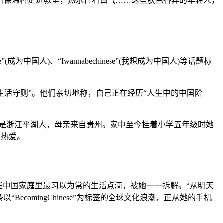
保温杯走进教室，热水冒着白气……这些肤色各异的年轻人，
国人)、“Iwannabechinese”(我想成为中国人)等话题标
生活守则”。他们亲切地称，自己正在经历“人生中的中国阶
是浙江平湖人，母亲来自贵州。家中至今挂着小学五年级时她
的热爱。
中国家庭里最习以为常的生活点滴，被她一一拆解。“从明天
ecomingChinese”为标签的全球文化浪潮，正从她的手机