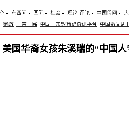
心
东西问
国际
社会
理论·评论
中国侨网
大
识
宗教
一带一路
中国—东盟商贸资讯平台
中国新闻周
：美国华裔女孩朱溪瑞的“中国人