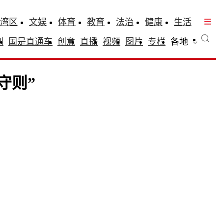
湾区
文娱
体育
教育
法治
健康
生活
刊
国是直通车
创意
直播
视频
图片
专栏
各地
守则”