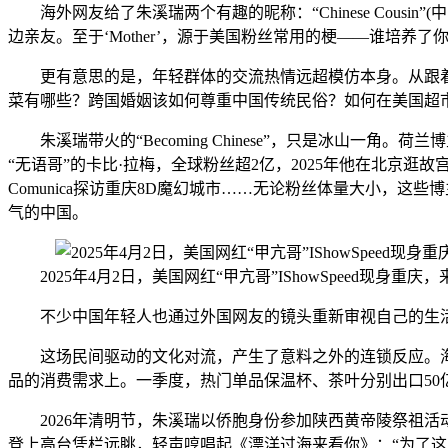
海外网友给了朱溪瑞两个有趣的昵称：“Chinese Cousin”(中
边亲友。至于‘Mother’，源于美国粉丝常用的梗——谁培养了你
更有意思的是，年轻群体的交流热情远超模仿本身。从跟着
菜有哪些？跨国婚姻该如何尊重中国传统民俗？如何在美国超
朱溪瑞带火的“Becoming Chinese”，只是冰山一角。荷
“无语哥”的卡比·拉梅，全球粉丝超2亿，2025年他在北京逛
Comunica探访重庆8D魔幻城市……无论粉丝体量大小，
气的中国。
2025年4月2日，美国网红“甲亢哥”IShowSpeed
不少中国年轻人也通过外国网友的镜头重新审视自己的生活。
这场民间驱动的文化对流，产生了意料之外的连锁反应。海关
品的消费需求上。一季度，热门单品保温杯、茶叶分别出口50亿
2026年清明节，朱溪瑞以侨胞身份参加陕西黄帝陵祭祖活
登上高台凭栏远眺，轻声哼唱起《漂洋过海来看你》：“为了这