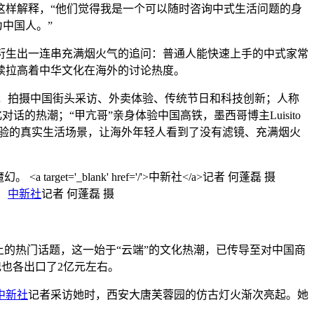
这样解释，“他们觉得我是一个可以随时咨询中式生活问题的身
为中国人。”
生出一连串充满烟火气的追问：普通人能快速上手的中式家常
续拉高着中华文化在海外的讨论热度。
局内人”视角，拍摄中国街头采访、外卖体验、传统节日和科技创新；人称
的热潮；“甲亢哥”亲身体验中国高铁，墨西哥博主Luisito
可体验的真实生活场景，让海外年轻人看到了没有滤镜、充满烟火
。
中新社
记者 何蓬磊 摄
的热门话题，这一始于“云端”的文化热潮，已传导至对中国商
杞也各出口了2亿元左右。
中新社
记者采访她时，西安大唐芙蓉园的仿古灯火渐次亮起。她