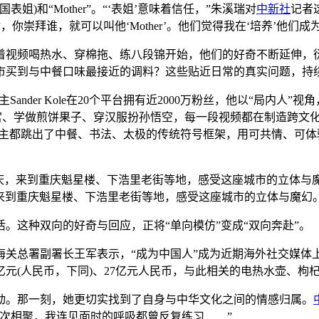
国表姐)和“Mother”。“‘表姐’意味着信任，”朱溪瑞对
中新社
记者
，你崇拜谁，就可以叫他‘Mother’。他们觉得我在‘培养’他们成
视频喝热水、穿棉拖、练八段锦开始，他们的好奇不断延伸，衍
市买到与中餐口味最接近的调料？这些贴近日常的真实问题，持
兰博主Sander Kole在20个平台拥有近2000万粉丝，他以“
故宫、学做煎饼果子、穿汉服扮孙悟空，每一段视频都在制造跨文化对话
这些博主都跳出了中餐、书法、太极的传统符号框架，用可共情、
现身重庆，来到重庆魁星楼、下浩里老街等地，感受这座城市的立体与魔幻
这种双向的好奇与回应，正将“单向模仿”变成“双向奔赴”。
总署副署长王军表示，“成为中国人”成为近期海外社交媒体上
元(人民币，下同)、27亿元人民币，与此相关的电热水壶、枸
动。那一刻，她更切实找到了自身与中华文化之间的情感归属。
次相聚，我连见面时的呼吸都曾反复练习……”